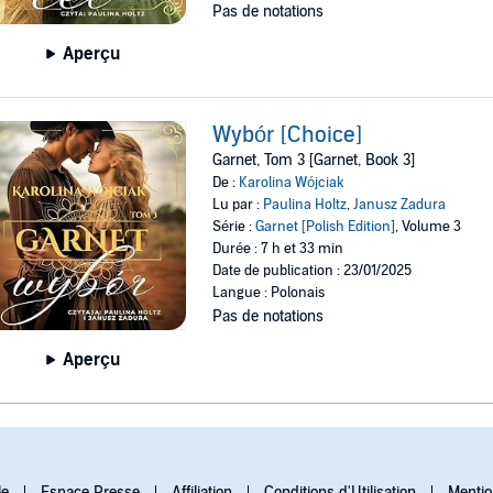
Pas de notations
Aperçu
Wybór [Choice]
Garnet, Tom 3 [Garnet, Book 3]
De :
Karolina Wójciak
Lu par :
Paulina Holtz
,
Janusz Zadura
Série :
Garnet [Polish Edition]
, Volume 3
Durée : 7 h et 33 min
Date de publication : 23/01/2025
Langue : Polonais
Pas de notations
Aperçu
le
Espace Presse
Affiliation
Conditions d'Utilisation
Mentio