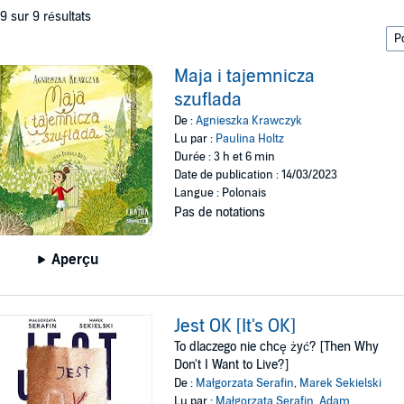
 9 sur 9 résultats
Maja i tajemnicza
szuflada
De :
Agnieszka Krawczyk
Lu par :
Paulina Holtz
Durée : 3 h et 6 min
Date de publication : 14/03/2023
Langue : Polonais
Pas de notations
Aperçu
Jest OK [It's OK]
To dlaczego nie chcę żyć? [Then Why
Don't I Want to Live?]
De :
Małgorzata Serafin
,
Marek Sekielski
Lu par :
Małgorzata Serafin
,
Adam