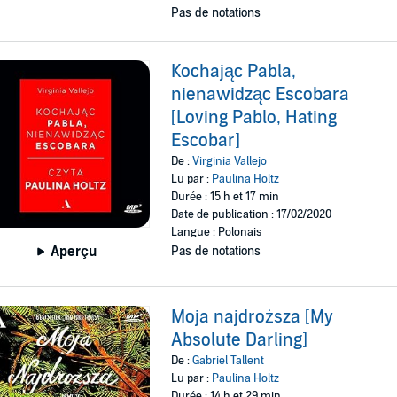
Pas de notations
Kochając Pabla,
nienawidząc Escobara
[Loving Pablo, Hating
Escobar]
De :
Virginia Vallejo
Lu par :
Paulina Holtz
Durée : 15 h et 17 min
Date de publication : 17/02/2020
Langue : Polonais
Aperçu
Pas de notations
Moja najdroższa [My
Absolute Darling]
De :
Gabriel Tallent
Lu par :
Paulina Holtz
Durée : 14 h et 29 min