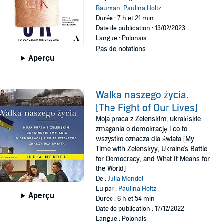
Bauman
,
Paulina Holtz
Durée : 7 h et 21 min
Date de publication : 13/02/2023
Langue : Polonais
Pas de notations
Aperçu
Walka naszego życia.
[The Fight of Our Lives]
Moja praca z Zełenskim, ukraińskie
zmagania o demokrację i co to
wszystko oznacza dla świata [My
Time with Zelenskyy, Ukraine's Battle
for Democracy, and What It Means for
the World]
De :
Julia Mendel
Lu par :
Paulina Holtz
Aperçu
Durée : 6 h et 54 min
Date de publication : 17/12/2022
Langue : Polonais