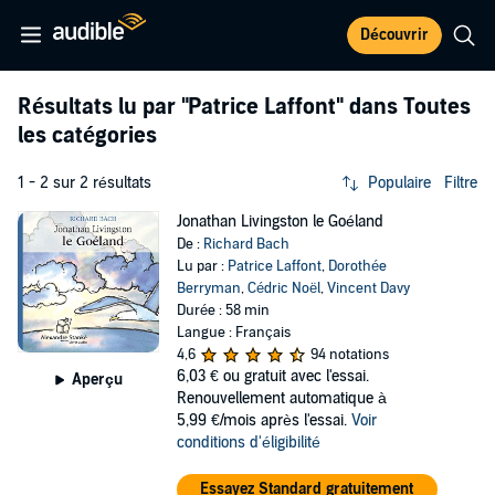
Découvrir
Résultats lu par
"Patrice Laffont"
dans Toutes
les catégories
1 - 2 sur 2 résultats
Populaire
Filtre
Jonathan Livingston le Goéland
De :
Richard Bach
Lu par :
Patrice Laffont
,
Dorothée
Berryman
,
Cédric Noël
,
Vincent Davy
Durée : 58 min
Langue : Français
4,6
94 notations
6,03 €
ou gratuit avec l'essai.
Aperçu
Renouvellement automatique à
5,99 €/mois après l'essai.
Voir
conditions d'éligibilité
Essayez Standard gratuitement