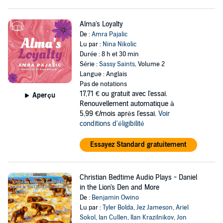
Alma's Loyalty
De :
Amra Pajalic
Lu par :
Nina Nikolic
Durée : 8 h et 30 min
Série :
Sassy Saints
, Volume 2
Langue : Anglais
Pas de notations
17,71 €
ou gratuit avec l'essai.
Aperçu
Renouvellement automatique à
5,99 €/mois après l'essai.
Voir
conditions d'éligibilité
Essayez Standard gratuitement
Christian Bedtime Audio Plays - Daniel
in the Lion's Den and More
De :
Benjamin Owino
Lu par :
Tyler Bolda
,
Jez Jameson
,
Ariel
Sokol
,
Ian Cullen
,
Ilan Krazilnikov
,
Jon