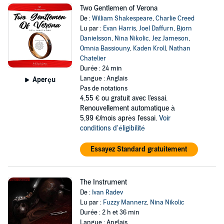
Two Gentlemen of Verona
De :
William Shakespeare
,
Charlie Creed
Lu par :
Evan Harris
,
Joel Daffurn
,
Bjorn
Danielsson
,
Nina Nikolic
,
Jez Jameson
,
Omnia Bassiouny
,
Kaden Kroll
,
Nathan
Chatelier
Durée : 24 min
Langue : Anglais
Aperçu
Pas de notations
4,55 €
ou gratuit avec l'essai.
Renouvellement automatique à
5,99 €/mois après l'essai.
Voir
conditions d'éligibilité
Essayez Standard gratuitement
The Instrument
De :
Ivan Radev
Lu par :
Fuzzy Mannerz
,
Nina Nikolic
Durée : 2 h et 36 min
Langue : Anglais