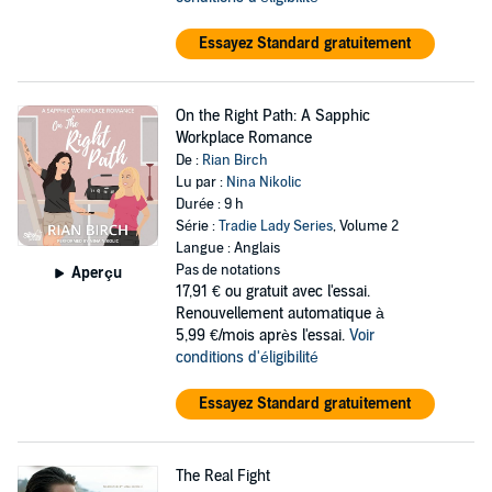
Essayez Standard gratuitement
On the Right Path: A Sapphic
Workplace Romance
De :
Rian Birch
Lu par :
Nina Nikolic
Durée : 9 h
Série :
Tradie Lady Series
, Volume 2
Langue : Anglais
Pas de notations
Aperçu
17,91 €
ou gratuit avec l'essai.
Renouvellement automatique à
5,99 €/mois après l'essai.
Voir
conditions d'éligibilité
Essayez Standard gratuitement
The Real Fight