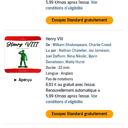
5,99 €/mois après l'essai.
Voir
conditions d'éligibilité
Essayez Standard gratuitement
Henry VIII
De :
William Shakespeare
,
Charlie Creed
Lu par :
Nathan Chatelier
,
Jez Jameson
,
Joel Daffurn
,
Nina Nikolic
,
Bjorn
Danielsson
,
Matty Hurst
Durée : 22 min
Langue : Anglais
Pas de notations
Aperçu
6,03 €
ou gratuit avec l'essai.
Renouvellement automatique à
5,99 €/mois après l'essai.
Voir
conditions d'éligibilité
Essayez Standard gratuitement