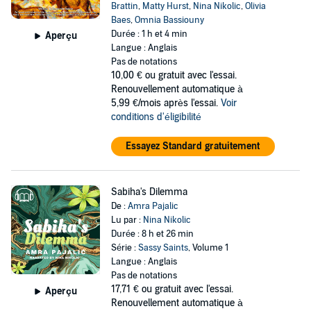
Brattin
,
Matty Hurst
,
Nina Nikolic
,
Olivia
Baes
,
Omnia Bassiouny
Durée : 1 h et 4 min
Aperçu
Langue : Anglais
Pas de notations
10,00 €
ou gratuit avec l'essai.
Renouvellement automatique à
5,99 €/mois après l'essai.
Voir
conditions d'éligibilité
Essayez Standard gratuitement
Sabiha's Dilemma
De :
Amra Pajalic
Lu par :
Nina Nikolic
Durée : 8 h et 26 min
Série :
Sassy Saints
, Volume 1
Langue : Anglais
Pas de notations
17,71 €
ou gratuit avec l'essai.
Aperçu
Renouvellement automatique à