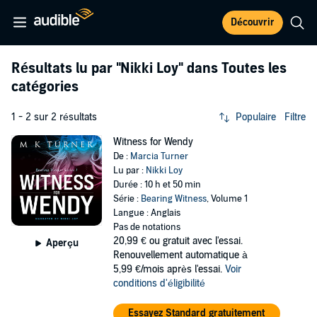
Découvrir
Résultats lu par
"Nikki Loy"
dans Toutes les
catégories
1 - 2 sur 2 résultats
Populaire
Filtre
Witness for Wendy
De :
Marcia Turner
Lu par :
Nikki Loy
Durée : 10 h et 50 min
Série :
Bearing Witness
, Volume 1
Langue : Anglais
Pas de notations
20,99 €
ou gratuit avec l'essai.
Aperçu
Renouvellement automatique à
5,99 €/mois après l'essai.
Voir
conditions d'éligibilité
Essayez Standard gratuitement