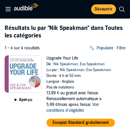
Découvrir
Résultats lu par
"Nik Speakman"
dans Toutes
les catégories
1 - 4 sur 4 résultats
Populaire
Filtre
Upgrade Your Life
De :
Nik Speakman
,
Eva Speakman
Lu par :
Nik Speakman
,
Eva Speakman
Durée : 4 h et 52 min
Langue : Anglais
Pas de notations
13,99 €
ou gratuit avec l'essai.
Renouvellement automatique à
Aperçu
5,99 €/mois après l'essai.
Voir
conditions d'éligibilité
Essayez Standard gratuitement