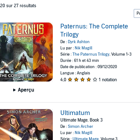
 20 sur 27 résultats
Paternus: The Complete
Trilogy
De :
Dyrk Ashton
Lu par :
Nik Magill
Série :
The Paternus Trilogy
, Volume 1-3
Durée : 61 h et 43 min
Date de publication : 09/12/2020
Langue : Anglais
4,0
1 notation
Aperçu
Ultimatum
Ultimate Mage, Book 3
De :
Simon Archer
Lu par :
Nik Magill
Série :
Ultimate Mage
, Volume 3