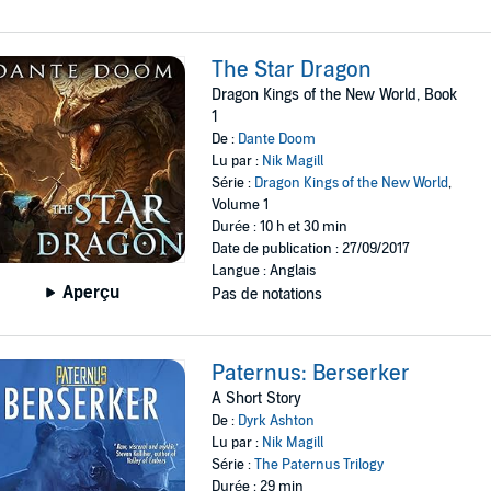
The Star Dragon
Dragon Kings of the New World, Book
1
De :
Dante Doom
Lu par :
Nik Magill
Série :
Dragon Kings of the New World
,
Volume 1
Durée : 10 h et 30 min
Date de publication : 27/09/2017
Langue : Anglais
Aperçu
Pas de notations
Paternus: Berserker
A Short Story
De :
Dyrk Ashton
Lu par :
Nik Magill
Série :
The Paternus Trilogy
Durée : 29 min