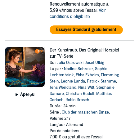
Renouvellement automatique à
5,99 €/mois après l'essai.
Voir
conditions d'éligibilité
Essayez Standard gratuitement
Der Kunstraub. Das Original-Hörspiel
zur TV-Serie
De :
Julia Ostrowski
,
Josef Ulbig
Lu par :
Nadine Schreier
,
Sophie
Lechtenbrink
,
Ebba Ekholm
,
Flemming
Stein
,
Leonie Landa
,
Patrick Stamme
,
Jens Wendland
,
Nina Witt
,
Stephanie
Damare
,
Christian Rudolf
,
Matthias
Aperçu
Gerlach
,
Robin Brosch
Durée : 24 min
Série :
Club der magischen Dinge
,
Volume 2.17
Langue : Allemand
Pas de notations
7,00 €
ou gratuit avec l'essai.