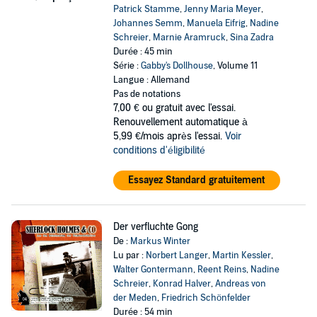
Patrick Stamme
,
Jenny Maria Meyer
,
Johannes Semm
,
Manuela Eifrig
,
Nadine
Schreier
,
Marnie Aramruck
,
Sina Zadra
Durée : 45 min
Série :
Gabby's Dollhouse
, Volume 11
Langue : Allemand
Pas de notations
7,00 €
ou gratuit avec l'essai.
Renouvellement automatique à
5,99 €/mois après l'essai.
Voir
conditions d'éligibilité
Essayez Standard gratuitement
Der verfluchte Gong
De :
Markus Winter
Lu par :
Norbert Langer
,
Martin Kessler
,
Walter Gontermann
,
Reent Reins
,
Nadine
Schreier
,
Konrad Halver
,
Andreas von
der Meden
,
Friedrich Schönfelder
Durée : 54 min