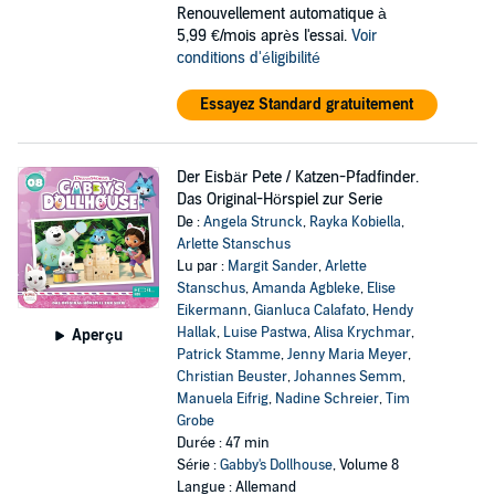
Renouvellement automatique à
5,99 €/mois après l'essai.
Voir
conditions d'éligibilité
Essayez Standard gratuitement
Der Eisbär Pete / Katzen-Pfadfinder.
Das Original-Hörspiel zur Serie
De :
Angela Strunck
,
Rayka Kobiella
,
Arlette Stanschus
Lu par :
Margit Sander
,
Arlette
Stanschus
,
Amanda Agbleke
,
Elise
Eikermann
,
Gianluca Calafato
,
Hendy
Hallak
,
Luise Pastwa
,
Alisa Krychmar
,
Aperçu
Patrick Stamme
,
Jenny Maria Meyer
,
Christian Beuster
,
Johannes Semm
,
Manuela Eifrig
,
Nadine Schreier
,
Tim
Grobe
Durée : 47 min
Série :
Gabby's Dollhouse
, Volume 8
Langue : Allemand