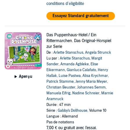
conditions d'éligibilité
Essayez Standard gratuitement
Das Puppenhaus-Hotel / Ein
Rittermärchen. Das Original-Hörspiel
zur Serie
De :
Arlette Stanschus
,
Angela Strunck
Lu par :
Arlette Stanschus
,
Margit
Sander
,
Amanda Agbleke
,
Elise
Eikermann
,
Gianluca Calafato
,
Henry
Hallak
,
Luise Pastwa
,
Alisa Krychmar
,
Aperçu
Patrick Stamme
,
Jenny Maria Meyer
,
Christian Beuster
,
Johannes Semm
,
Manuela Eifrig
,
Nadine Schreier
,
Marnie
Aramruck
Durée : 47 min
Série :
Gabby's Dollhouse
, Volume 10
Langue : Allemand
Pas de notations
7,00 €
ou gratuit avec l'essai.