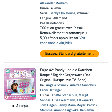
Alexander Merbeth
Durée : 46 min
Série :
Gabby's Dollhouse
, Volume 9
Langue : Allemand
Pas de notations
7,00 €
ou gratuit avec l'essai.
Renouvellement automatique à
5,99 €/mois après l'essai.
Voir
conditions d'éligibilité
Essayez Standard gratuitement
Folge 42: Pandy und die Kätzchen-
Raupe / Tag der Gegensätze (Das
Original-Hörspiel zur TV-Serie)
De :
Angela Strunck
,
Arlette Stanschus
,
Leoni Oeffinger
Lu par :
Arlette Stanschus
,
Margit
Sander
,
Elise Eikermann
,
Till Vanerka
,
Tom Fiegen
,
Jenny Maria Meyer
,
Patrick
Aperçu
Stamme
,
Amanda Agbleke
,
Benjamin