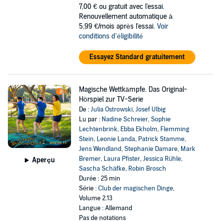
7,00 €
ou gratuit avec l'essai.
Renouvellement automatique à
5,99 €/mois après l'essai.
Voir
conditions d'éligibilité
Essayez Standard gratuitement
Magische Wettkämpfe. Das Original-
Hörspiel zur TV-Serie
De :
Julia Ostrowski
,
Josef Ulbig
Lu par :
Nadine Schreier
,
Sophie
Lechtenbrink
,
Ebba Ekholm
,
Flemming
Stein
,
Leonie Landa
,
Patrick Stamme
,
Jens Wendland
,
Stephanie Damare
,
Mark
Bremer
,
Laura Pfister
,
Jessica Rühle
,
Aperçu
Sascha Schäfke
,
Robin Brosch
Durée : 25 min
Série :
Club der magischen Dinge
,
Volume 2.13
Langue : Allemand
Pas de notations