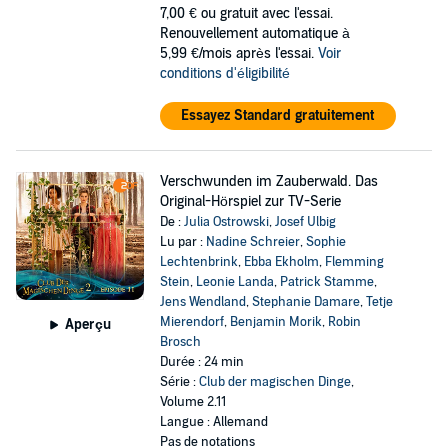
7,00 €
ou gratuit avec l'essai.
Renouvellement automatique à
5,99 €/mois après l'essai.
Voir
conditions d'éligibilité
Essayez Standard gratuitement
Verschwunden im Zauberwald. Das
Original-Hörspiel zur TV-Serie
De :
Julia Ostrowski
,
Josef Ulbig
Lu par :
Nadine Schreier
,
Sophie
Lechtenbrink
,
Ebba Ekholm
,
Flemming
Stein
,
Leonie Landa
,
Patrick Stamme
,
Jens Wendland
,
Stephanie Damare
,
Tetje
Mierendorf
,
Benjamin Morik
,
Robin
Aperçu
Brosch
Durée : 24 min
Série :
Club der magischen Dinge
,
Volume 2.11
Langue : Allemand
Pas de notations