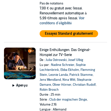
Pas de notations
7,00 €
ou gratuit avec l'essai.
Renouvellement automatique à
5,99 €/mois après l'essai.
Voir
conditions d'éligibilité
Essayez Standard gratuitement
Einige Enthüllungen. Das Original-
Hörspiel zur TV-Serie
De :
Julia Ostrowski
,
Josef Ulbig
Lu par :
Nadine Schreier
,
Sophie
Lechtenbrink
,
Ebba Ekholm
,
Flemming
Stein
,
Leonie Landa
,
Patrick Stamme
,
Jens Wendland
,
Nina Witt
,
Stephanie
Damare
,
Oliver Hörner
,
Christian Rudolf
,
Aperçu
Robin Brosch
Durée : 25 min
Série :
Club der magischen Dinge
,
Volume 2.16
Langue : Allemand