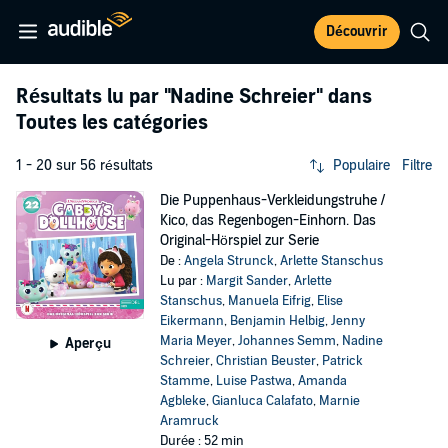
Découvrir
Résultats lu par
"Nadine Schreier"
dans
Toutes les catégories
1 - 20 sur 56 résultats
Populaire
Filtre
Die Puppenhaus-Verkleidungstruhe /
Kico, das Regenbogen-Einhorn. Das
Original-Hörspiel zur Serie
De :
Angela Strunck
,
Arlette Stanschus
Lu par :
Margit Sander
,
Arlette
Stanschus
,
Manuela Eifrig
,
Elise
Eikermann
,
Benjamin Helbig
,
Jenny
Maria Meyer
,
Johannes Semm
,
Nadine
Aperçu
Schreier
,
Christian Beuster
,
Patrick
Stamme
,
Luise Pastwa
,
Amanda
Agbleke
,
Gianluca Calafato
,
Marnie
Aramruck
Durée : 52 min