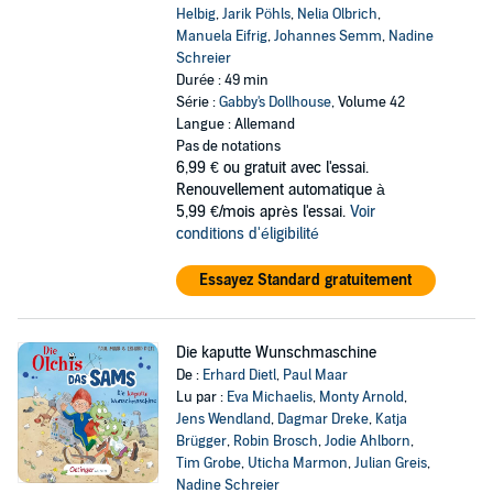
Helbig
,
Jarik Pöhls
,
Nelia Olbrich
,
Manuela Eifrig
,
Johannes Semm
,
Nadine
Schreier
Durée : 49 min
Série :
Gabby's Dollhouse
, Volume 42
Langue : Allemand
Pas de notations
6,99 €
ou gratuit avec l'essai.
Renouvellement automatique à
5,99 €/mois après l'essai.
Voir
conditions d'éligibilité
Essayez Standard gratuitement
Die kaputte Wunschmaschine
De :
Erhard Dietl
,
Paul Maar
Lu par :
Eva Michaelis
,
Monty Arnold
,
Jens Wendland
,
Dagmar Dreke
,
Katja
Brügger
,
Robin Brosch
,
Jodie Ahlborn
,
Tim Grobe
,
Uticha Marmon
,
Julian Greis
,
Nadine Schreier