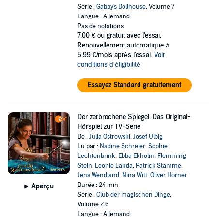
Série :
Gabby's Dollhouse
, Volume 7
Langue : Allemand
Pas de notations
7,00 €
ou gratuit avec l'essai.
Renouvellement automatique à
5,99 €/mois après l'essai.
Voir
conditions d'éligibilité
Essayez Standard gratuitement
Der zerbrochene Spiegel. Das Original-
Hörspiel zur TV-Serie
De :
Julia Ostrowski
,
Josef Ulbig
Lu par :
Nadine Schreier
,
Sophie
Lechtenbrink
,
Ebba Ekholm
,
Flemming
Stein
,
Leonie Landa
,
Patrick Stamme
,
Jens Wendland
,
Nina Witt
,
Oliver Hörner
Durée : 24 min
Aperçu
Série :
Club der magischen Dinge
,
Volume 2.6
Langue : Allemand