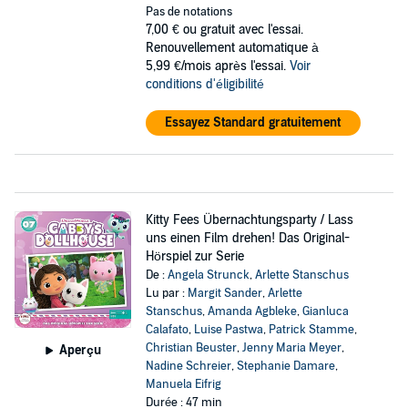
Pas de notations
7,00 €
ou gratuit avec l'essai.
Renouvellement automatique à
5,99 €/mois après l'essai.
Voir
conditions d'éligibilité
Essayez Standard gratuitement
Kitty Fees Übernachtungsparty / Lass
uns einen Film drehen! Das Original-
Hörspiel zur Serie
De :
Angela Strunck
,
Arlette Stanschus
Lu par :
Margit Sander
,
Arlette
Stanschus
,
Amanda Agbleke
,
Gianluca
Calafato
,
Luise Pastwa
,
Patrick Stamme
,
Christian Beuster
,
Jenny Maria Meyer
,
Aperçu
Nadine Schreier
,
Stephanie Damare
,
Manuela Eifrig
Durée : 47 min