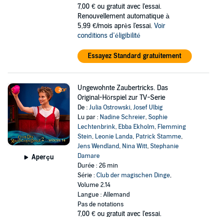
7,00 €
ou gratuit avec l'essai.
Renouvellement automatique à
5,99 €/mois après l'essai.
Voir
conditions d'éligibilité
Essayez Standard gratuitement
Ungewohnte Zaubertricks. Das
Original-Hörspiel zur TV-Serie
De :
Julia Ostrowski
,
Josef Ulbig
Lu par :
Nadine Schreier
,
Sophie
Lechtenbrink
,
Ebba Ekholm
,
Flemming
Stein
,
Leonie Landa
,
Patrick Stamme
,
Jens Wendland
,
Nina Witt
,
Stephanie
Damare
Aperçu
Durée : 26 min
Série :
Club der magischen Dinge
,
Volume 2.14
Langue : Allemand
Pas de notations
7,00 €
ou gratuit avec l'essai.