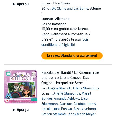
Durée : 1 h et 9 min
Aperçu
Série :
Die Olchis und das Sams
, Volume
1
Langue : Allemand
Pas de notations
10,00 €
ou gratuit avec l'essai.
Renouvellement automatique à
5,99 €/mois après l'essai.
Voir
conditions d'éligibilité
Essayez Standard gratuitement
Ratkatz, der Bandit / DJ Katzenminze
und der verlorene Groove. Das
Original-Hörspiel zur Serie
De :
Angela Strunck
,
Arlette Stanschus
Lu par :
Arlette Stanschus
,
Margit
Sander
,
Amanda Agbleke
,
Elise
Eikermann
,
Gianluca Calafato
,
Henry
Hallak
,
Luise Pastwa
,
Alisa Krychmar
,
Aperçu
Patrick Stamme
,
Jenny Maria Meyer
,