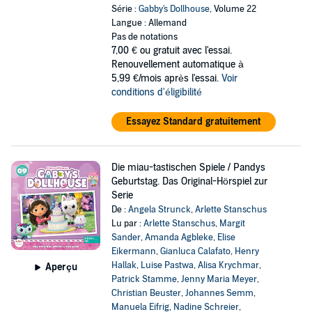
Série :
Gabby's Dollhouse
, Volume 22
Langue : Allemand
Pas de notations
7,00 €
ou gratuit avec l'essai.
Renouvellement automatique à
5,99 €/mois après l'essai.
Voir
conditions d'éligibilité
Essayez Standard gratuitement
Die miau-tastischen Spiele / Pandys
Geburtstag. Das Original-Hörspiel zur
Serie
De :
Angela Strunck
,
Arlette Stanschus
Lu par :
Arlette Stanschus
,
Margit
Sander
,
Amanda Agbleke
,
Elise
Eikermann
,
Gianluca Calafato
,
Henry
Hallak
,
Luise Pastwa
,
Alisa Krychmar
,
Aperçu
Patrick Stamme
,
Jenny Maria Meyer
,
Christian Beuster
,
Johannes Semm
,
Manuela Eifrig
,
Nadine Schreier
,