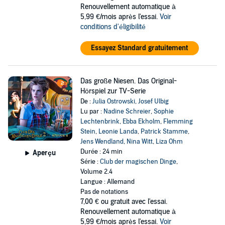
Renouvellement automatique à
5,99 €/mois après l'essai.
Voir
conditions d'éligibilité
Essayez Standard gratuitement
Das große Niesen. Das Original-
Hörspiel zur TV-Serie
De :
Julia Ostrowski
,
Josef Ulbig
Lu par :
Nadine Schreier
,
Sophie
Lechtenbrink
,
Ebba Ekholm
,
Flemming
Stein
,
Leonie Landa
,
Patrick Stamme
,
Jens Wendland
,
Nina Witt
,
Liza Ohm
Durée : 24 min
Aperçu
Série :
Club der magischen Dinge
,
Volume 2.4
Langue : Allemand
Pas de notations
7,00 €
ou gratuit avec l'essai.
Renouvellement automatique à
5,99 €/mois après l'essai.
Voir