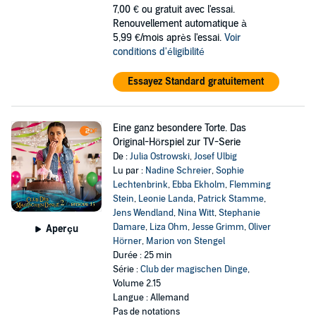
7,00 €
ou gratuit avec l'essai.
Renouvellement automatique à
5,99 €/mois après l'essai.
Voir
conditions d'éligibilité
Essayez Standard gratuitement
Eine ganz besondere Torte. Das
Original-Hörspiel zur TV-Serie
De :
Julia Ostrowski
,
Josef Ulbig
Lu par :
Nadine Schreier
,
Sophie
Lechtenbrink
,
Ebba Ekholm
,
Flemming
Stein
,
Leonie Landa
,
Patrick Stamme
,
Jens Wendland
,
Nina Witt
,
Stephanie
Damare
,
Liza Ohm
,
Jesse Grimm
,
Oliver
Aperçu
Hörner
,
Marion von Stengel
Durée : 25 min
Série :
Club der magischen Dinge
,
Volume 2.15
Langue : Allemand
Pas de notations