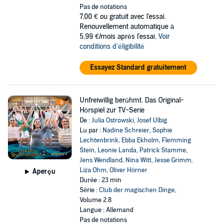
Pas de notations
7,00 €
ou gratuit avec l'essai.
Renouvellement automatique à
5,99 €/mois après l'essai.
Voir
conditions d'éligibilité
Essayez Standard gratuitement
Unfreiwillig berühmt. Das Original-
Hörspiel zur TV-Serie
De :
Julia Ostrowski
,
Josef Ulbig
Lu par :
Nadine Schreier
,
Sophie
Lechtenbrink
,
Ebba Ekholm
,
Flemming
Stein
,
Leonie Landa
,
Patrick Stamme
,
Jens Wendland
,
Nina Witt
,
Jesse Grimm
,
Liza Ohm
,
Oliver Hörner
Aperçu
Durée : 23 min
Série :
Club der magischen Dinge
,
Volume 2.8
Langue : Allemand
Pas de notations