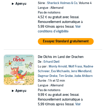
Série :
Sherlock Holmes & Co
, Volume 4
Aperçu
Langue : Allemand
Pas de notations
4,52 €
ou gratuit avec l'essai.
Renouvellement automatique à
5,99 €/mois après l'essai.
Voir
conditions d'éligibilité
Essayez Standard gratuitement
Die Olchis im Land der Drachen
De :
Erhard Dietl
Lu par :
Monty Arnold
,
Wolf Frass
,
Nadine
Schreier
,
Eva Michaelis
,
Jens Wendland
,
Dagmar Dreke
,
Tim Grobe
,
Jodie Ahlborn
Durée : 1 h et 12 min
Langue : Allemand
Pas de notations
Aperçu
9,99 €
ou gratuit avec l'essai.
Renouvellement automatique à
5,99 €/mois après l'essai.
Voir