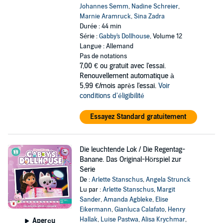
Johannes Semm
,
Nadine Schreier
,
Marnie Aramruck
,
Sina Zadra
Durée : 44 min
Série :
Gabby's Dollhouse
, Volume 12
Langue : Allemand
Pas de notations
7,00 €
ou gratuit avec l'essai.
Renouvellement automatique à
5,99 €/mois après l'essai.
Voir
conditions d'éligibilité
Essayez Standard gratuitement
Die leuchtende Lok / Die Regentag-
Banane. Das Original-Hörspiel zur
Serie
De :
Arlette Stanschus
,
Angela Strunck
Lu par :
Arlette Stanschus
,
Margit
Sander
,
Amanda Agbleke
,
Elise
Eikermann
,
Gianluca Calafato
,
Henry
Hallak
,
Luise Pastwa
,
Alisa Krychmar
,
Aperçu