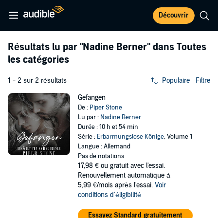
Découvrir
Résultats lu par
"Nadine Berner"
dans Toutes
les catégories
1 - 2 sur 2 résultats
Populaire
Filtre
Gefangen
De :
Piper Stone
Lu par :
Nadine Berner
Durée : 10 h et 54 min
Série :
Erbarmungslose Könige
, Volume 1
Langue : Allemand
Pas de notations
17,98 €
ou gratuit avec l'essai.
Renouvellement automatique à
5,99 €/mois après l'essai.
Voir
conditions d'éligibilité
Essayez Standard gratuitement