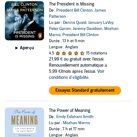
The President is Missing
De :
President Bill Clinton
,
James
Patterson
Lu par :
Dennis Quaid
,
January LaVoy
,
Peter Ganim
,
Jeremy Davidson
,
Mozhan
Marno
,
President Bill Clinton
Durée : 13 h et 9 min
Langue : Anglais
Aperçu
4,5
15 notations
21,99 €
ou gratuit avec l'essai.
Renouvellement automatique à
5,99 €/mois après l'essai.
Voir
conditions d'éligibilité
Essayez Standard gratuitement
The Power of Meaning
De :
Emily Esfahani Smith
Lu par :
Mozhan Marno
Durée : 7 h et 17 min
Langue : Anglais