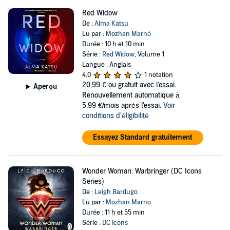
Red Widow
De :
Alma Katsu
Lu par :
Mozhan Marnò
Durée : 10 h et 10 min
Série :
Red Widow
, Volume 1
Langue : Anglais
4,0
1 notation
20,99 €
ou gratuit avec l'essai.
Aperçu
Renouvellement automatique à
5,99 €/mois après l'essai.
Voir
conditions d'éligibilité
Essayez Standard gratuitement
Wonder Woman: Warbringer (DC Icons
Series)
De :
Leigh Bardugo
Lu par :
Mozhan Marno
Durée : 11 h et 55 min
Série :
DC Icons