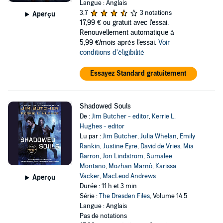
Langue : Anglais
3,7
3 notations
Aperçu
17,99 €
ou gratuit avec l'essai.
Renouvellement automatique à
5,99 €/mois après l'essai.
Voir
conditions d'éligibilité
Essayez Standard gratuitement
Shadowed Souls
De :
Jim Butcher - editor
,
Kerrie L.
Hughes - editor
Lu par :
Jim Butcher
,
Julia Whelan
,
Emily
Rankin
,
Justine Eyre
,
David de Vries
,
Mia
Barron
,
Jon Lindstrom
,
Sumalee
Montano
,
Mozhan Marnò
,
Karissa
Vacker
,
MacLeod Andrews
Aperçu
Durée : 11 h et 3 min
Série :
The Dresden Files
, Volume 14.5
Langue : Anglais
Pas de notations