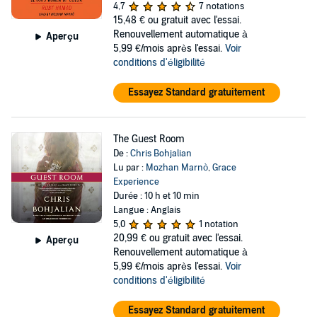
4,7
7 notations
15,48 €
ou gratuit avec l'essai.
Renouvellement automatique à
Aperçu
5,99 €/mois après l'essai.
Voir
conditions d'éligibilité
Essayez Standard gratuitement
The Guest Room
De :
Chris Bohjalian
Lu par :
Mozhan Marnò
,
Grace
Experience
Durée : 10 h et 10 min
Langue : Anglais
5,0
1 notation
20,99 €
ou gratuit avec l'essai.
Aperçu
Renouvellement automatique à
5,99 €/mois après l'essai.
Voir
conditions d'éligibilité
Essayez Standard gratuitement