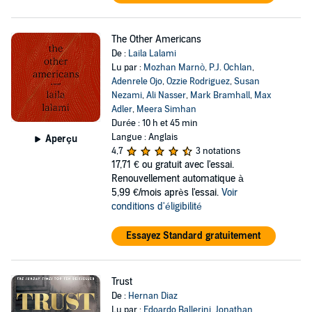
The Other Americans
De :
Laila Lalami
Lu par :
Mozhan Marnò
,
P.J. Ochlan
,
Adenrele Ojo
,
Ozzie Rodriguez
,
Susan
Nezami
,
Ali Nasser
,
Mark Bramhall
,
Max
Adler
,
Meera Simhan
Durée : 10 h et 45 min
Langue : Anglais
Aperçu
4,7
3 notations
17,71 €
ou gratuit avec l'essai.
Renouvellement automatique à
5,99 €/mois après l'essai.
Voir
conditions d'éligibilité
Essayez Standard gratuitement
Trust
De :
Hernan Diaz
Lu par :
Edoardo Ballerini
,
Jonathan