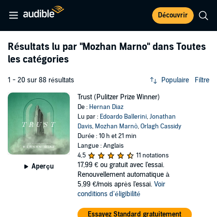
Découvrir
Résultats lu par
"Mozhan Marno"
dans Toutes
les catégories
1 - 20 sur 88 résultats
Populaire
Filtre
Trust (Pulitzer Prize Winner)
De :
Hernan Diaz
Lu par :
Edoardo Ballerini
,
Jonathan
Davis
,
Mozhan Marnò
,
Orlagh Cassidy
Durée : 10 h et 21 min
Langue : Anglais
4,5
11 notations
17,99 €
ou gratuit avec l'essai.
Aperçu
Renouvellement automatique à
5,99 €/mois après l'essai.
Voir
conditions d'éligibilité
Essayez Standard gratuitement