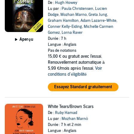
De :
Hugh Howey
Lu par :
Paula Christensen
,
Lucien
Dodge
,
Mozhan Marno
,
Greta Jung
,
Graham Hamilton
,
Adam Lazarre-White
,
Conner Kelly-Eiding
,
Michelle Carmen
Gomez
,
Lorna Raver
Durée : 7 h
Aperçu
Langue : Anglais
Pas de notations
15,00 €
ou gratuit avec l'essai.
Renouvellement automatique à
5,99 €/mois après l'essai.
Voir
conditions d'éligibilité
Essayez Standard gratuitement
White Tears/Brown Scars
De :
Ruby Hamad
Lu par :
Mozhan Marnò
Durée : 7 h et 2 min
Langue : Anglais