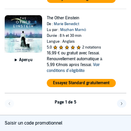
The Other Einstein
De :
Marie Benedict
Lu par :
Mozhan Marnò
Durée : 8 h et 30 min
Langue : Anglais
5,0
2 notations
16,99 €
ou gratuit avec l'essai.
Renouvellement automatique à
Aperçu
5,99 €/mois après l'essai.
Voir
conditions d'éligibilité
Essayez Standard gratuitement
Page 1 de 5
Page précédente
Page 
Saisir un code promotionnel