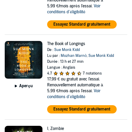
Renouvellement automatique à
5,99 €/mois après l'essai.
Voir
conditions d'éligibilité
Essayez Standard gratuitement
The Book of Longings
De :
Sue Monk Kidd
Lu par :
Mozhan Marnò
,
Sue Monk Kidd
Durée : 13 h et 27 min
Langue : Anglais
4,7
7 notations
17,99 €
ou gratuit avec l'essai.
Renouvellement automatique à
Aperçu
5,99 €/mois après l'essai.
Voir
conditions d'éligibilité
Essayez Standard gratuitement
I, Zombie