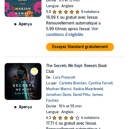
Durée : 9 h et 13 min
Langue : Anglais
5,0
9 notations
16,99 €
ou gratuit avec l'essai.
Renouvellement automatique à
Aperçu
5,99 €/mois après l'essai.
Voir
conditions d'éligibilité
Essayez Standard gratuitement
The Secrets We Kept: Reese's Book
Club
De :
Lara Prescott
Lu par :
Carlotta Brentan
,
Cynthia Farrell
,
Mozhan Marnò
,
Saskia Maarleveld
,
Jonathan Davis
,
David Pittu
,
James
Fouhey
Durée : 10 h et 55 min
Aperçu
Langue : Anglais
4,3
4 notations
17,71 €
ou gratuit avec l'essai.