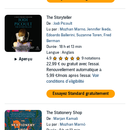
The Storyteller
De :
Jodi Picoult
Lu par :
Mozhan Marno
,
Jennifer Ikeda
,
Edoardo Ballerini
,
Suzanne Toren
,
Fred
Berman
Durée : 18 h et 13 min
Langue : Anglais
4,9
9 notations
Aperçu
22,99 €
ou gratuit avec l'essai.
Renouvellement automatique à
5,99 €/mois après l'essai.
Voir
conditions d'éligibilité
Essayez Standard gratuitement
The Stationery Shop
De :
Marjan Kamali
Lu par :
Mozhan Marnò