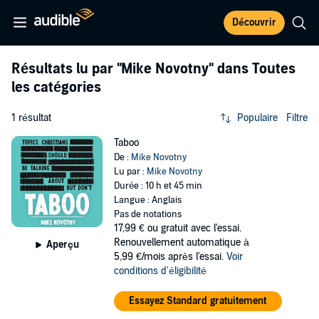
Découvrir
Résultats lu par
"Mike Novotny"
dans Toutes
les catégories
1 résultat
Populaire
Filtre
Taboo
De :
Mike Novotny
Lu par :
Mike Novotny
Durée : 10 h et 45 min
Langue : Anglais
Pas de notations
17,99 €
ou gratuit avec l'essai.
Renouvellement automatique à
Aperçu
5,99 €/mois après l'essai.
Voir
conditions d'éligibilité
Essayez Standard gratuitement