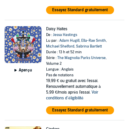
Essayez Standard gratuitement
Daisy Haites
De :
Jessa Hastings
Lu par :
Adam Hugill
,
Ella-Rae Smith
,
Michael Shelford
,
Sabrina Bartlett
Durée : 13 h et 52 min
Série :
The Magnolia Parks Universe
,
Volume 2
Langue : Anglais
Aperçu
Pas de notations
19,99 €
ou gratuit avec l'essai.
Renouvellement automatique à
5,99 €/mois après l'essai.
Voir
conditions d'éligibilité
Essayez Standard gratuitement