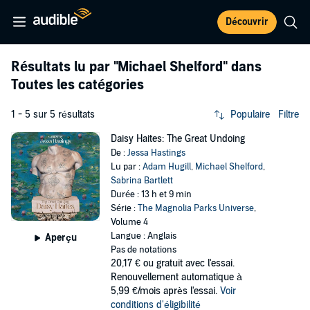
Découvrir
Résultats lu par
"Michael Shelford"
dans
Toutes les catégories
1 - 5 sur 5 résultats
Populaire
Filtre
Daisy Haites: The Great Undoing
De :
Jessa Hastings
Lu par :
Adam Hugill
,
Michael Shelford
,
Sabrina Bartlett
Durée : 13 h et 9 min
Série :
The Magnolia Parks Universe
,
Volume 4
Langue : Anglais
Aperçu
Pas de notations
20,17 €
ou gratuit avec l'essai.
Renouvellement automatique à
5,99 €/mois après l'essai.
Voir
conditions d'éligibilité