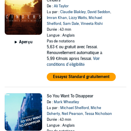
Cinders
De :
Ali Taylor
Lu par :
Claudie Blakley
,
David Seddon
,
Imran Khan
,
Lizzy Watts
,
Michael
Shelford
,
Sam Dale
,
Vineeta Rishi
Durée : 43 min
Langue : Anglais
Pas de notations
Aperçu
5,63 €
ou gratuit avec l'essai.
Renouvellement automatique à
5,99 €/mois après l'essai.
Voir
conditions d'éligibilité
Essayez Standard gratuitement
So You Want To Disappear
De :
Mark Wheatley
Lu par :
Michael Shelford
,
Miche
Doherty
,
Neil Pearson
,
Tessa Nicholson
Durée : 43 min
Langue : Anglais