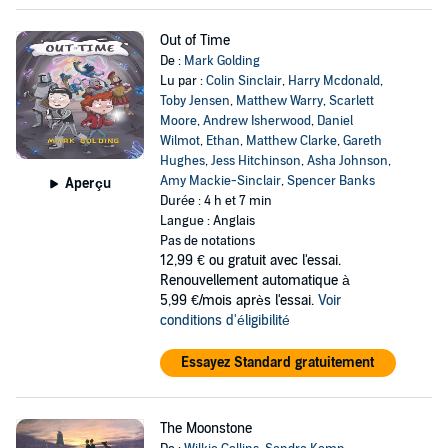
Out of Time
De :
Mark Golding
Lu par :
Colin Sinclair
,
Harry Mcdonald
,
Toby Jensen
,
Matthew Warry
,
Scarlett
Moore
,
Andrew Isherwood
,
Daniel
Wilmot
,
Ethan
,
Matthew Clarke
,
Gareth
Hughes
,
Jess Hitchinson
,
Asha Johnson
,
Amy Mackie-Sinclair
,
Spencer Banks
Aperçu
Durée : 4 h et 7 min
Langue : Anglais
Pas de notations
12,99 €
ou gratuit avec l'essai.
Renouvellement automatique à
5,99 €/mois après l'essai.
Voir
conditions d'éligibilité
Essayez Standard gratuitement
The Moonstone