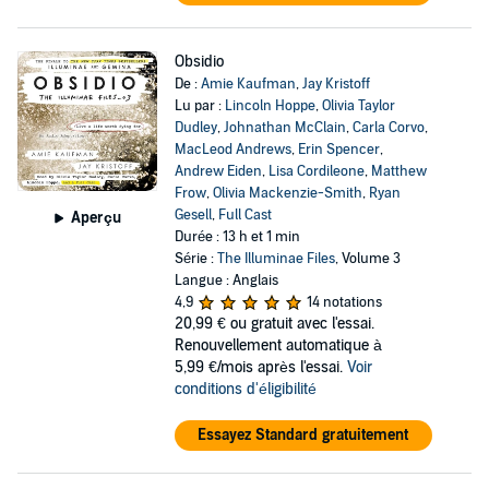
Obsidio
De :
Amie Kaufman
,
Jay Kristoff
Lu par :
Lincoln Hoppe
,
Olivia Taylor
Dudley
,
Johnathan McClain
,
Carla Corvo
,
MacLeod Andrews
,
Erin Spencer
,
Andrew Eiden
,
Lisa Cordileone
,
Matthew
Frow
,
Olivia Mackenzie-Smith
,
Ryan
Gesell
,
Full Cast
Aperçu
Durée : 13 h et 1 min
Série :
The Illuminae Files
, Volume 3
Langue : Anglais
4,9
14 notations
20,99 €
ou gratuit avec l'essai.
Renouvellement automatique à
5,99 €/mois après l'essai.
Voir
conditions d'éligibilité
Essayez Standard gratuitement