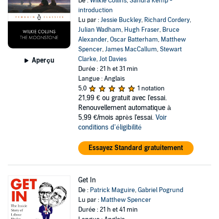
De :
Wilkie Collins
,
Sandra Kemp -
introduction
Lu par :
Jessie Buckley
,
Richard Cordery
,
Julian Wadham
,
Hugh Fraser
,
Bruce
Alexander
,
Oscar Batterham
,
Matthew
Spencer
,
James MacCallum
,
Stewart
Clarke
,
Jot Davies
Aperçu
Durée : 21 h et 31 min
Langue : Anglais
5,0
1 notation
21,99 €
ou gratuit avec l'essai.
Renouvellement automatique à
5,99 €/mois après l'essai.
Voir
conditions d'éligibilité
Essayez Standard gratuitement
Get In
De :
Patrick Maguire
,
Gabriel Pogrund
Lu par :
Matthew Spencer
Durée : 21 h et 41 min