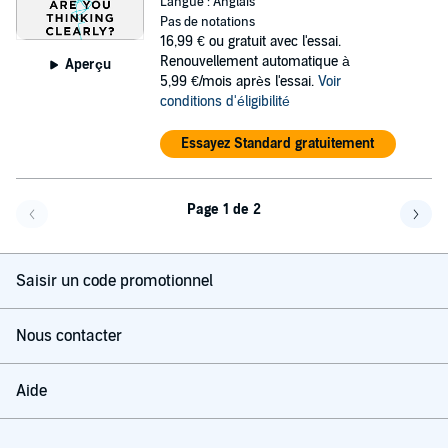
Langue : Anglais
Pas de notations
16,99 €
ou gratuit avec l'essai.
Renouvellement automatique à
Aperçu
5,99 €/mois après l'essai.
Voir
conditions d'éligibilité
Essayez Standard gratuitement
Page 1 de 2
Page précédente
Page 
Saisir un code promotionnel
Nous contacter
Aide