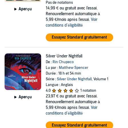
Pas de notations
14,99 €
ou gratuit avec l'essai.
Aperçu
Renouvellement automatique à
5,99 €/mois après l'essai.
Voir
conditions d'éligibilité
Essayez Standard gratuitement
Silver Under Nightfall
De :
Rin Chupeco
Lu par :
Matthew Spencer
Durée : 18 h et 54 min
Série :
Silver Under Nightfall
, Volume 1
Langue : Anglais
4,0
1 notation
23,97 €
ou gratuit avec l'essai.
Aperçu
Renouvellement automatique à
5,99 €/mois après l'essai.
Voir
conditions d'éligibilité
Essayez Standard gratuitement