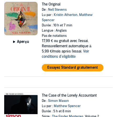
The Original
De :
Nell Stevens
Lu par :
Kristin Atherton
,
Matthew
Spencer
Durée : 10 h et 7 min
Langue : Anglais
Pas de notations
17,99 €
ou gratuit avec l'essai.
Aperçu
Renouvellement automatique à
5,99 €/mois après l'essai.
Voir
conditions d'éligibilité
Essayez Standard gratuitement
The Case of the Lonely Accountant
De :
Simon Mason
Lu par :
Matthew Spencer
Durée : 5 h et 8 min
Série :
The Finder Mysteries
, Volume 2