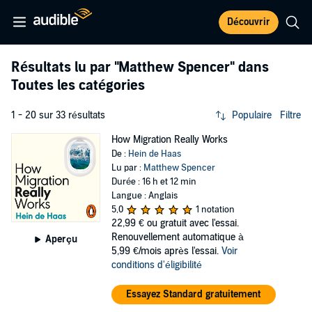
Découvrir
Résultats lu par
"Matthew Spencer"
dans
Toutes les catégories
1 - 20 sur 33 résultats
Populaire
Filtre
How Migration Really Works
De :
Hein de Haas
Lu par :
Matthew Spencer
Durée : 16 h et 12 min
Langue : Anglais
5,0
1 notation
22,99 €
ou gratuit avec l'essai.
Renouvellement automatique à
Aperçu
5,99 €/mois après l'essai.
Voir
conditions d'éligibilité
Essayez Standard gratuitement