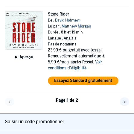
Stone Rider
De :
David Hofmeyr
Lu par :
Matthew Morgan
Durée : 8 h et 19 min
Langue : Anglais
Pas de notations
23,99 €
ou gratuit avec l'essai.
Renouvellement automatique à
Aperçu
5,99 €/mois après l'essai.
Voir
conditions d'éligibilité
Essayez Standard gratuitement
Page 1 de 2
Page précédente
Page 
Saisir un code promotionnel