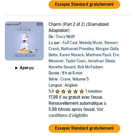
Essayez Standard gratuitement
Charm (Part 2 of 2) (Dramatized
Adaptation)
De :
Tracy Wolff
Lu par :
Full Cast
,
Melody Muze
,
Stewart
Crank
,
Nathaniel Priestley
,
Morgan Dalla
Betta
,
Karen Novack
,
Matthew Pauli
,
Eric
Messner
,
Taylor Coan
,
Jonathan Sleep
,
Nanette Savard
,
Rob McFadyen
Aperçu
Durée : 9 h et 6 min
Série :
Crave
, Volume 5
Langue : Anglais
5,0
1 notation
17,98 €
ou gratuit avec l'essai.
Renouvellement automatique à
5,99 €/mois après l'essai.
Voir
conditions d'éligibilité
Essayez Standard gratuitement