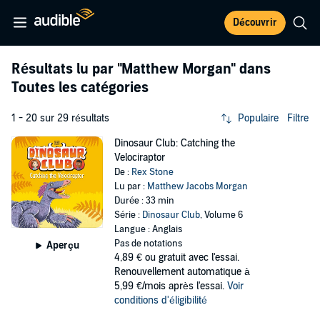
Découvrir
Résultats lu par
"Matthew Morgan"
dans
Toutes les catégories
1 - 20 sur 29 résultats
Populaire
Filtre
Dinosaur Club: Catching the
Velociraptor
De :
Rex Stone
Lu par :
Matthew Jacobs Morgan
Durée : 33 min
Série :
Dinosaur Club
, Volume 6
Langue : Anglais
Pas de notations
Aperçu
4,89 €
ou gratuit avec l'essai.
Renouvellement automatique à
5,99 €/mois après l'essai.
Voir
conditions d'éligibilité