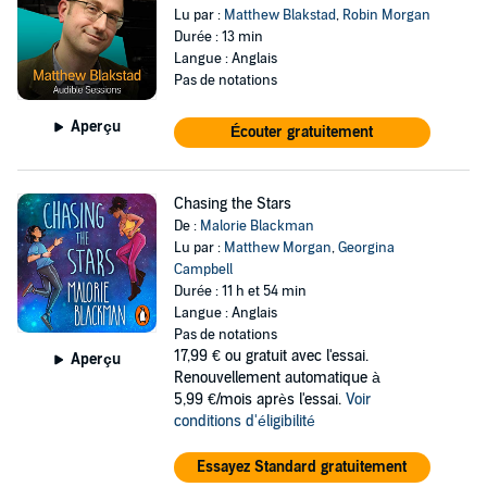
Lu par :
Matthew Blakstad
,
Robin Morgan
Durée : 13 min
Langue : Anglais
Pas de notations
Aperçu
Écouter gratuitement
Chasing the Stars
De :
Malorie Blackman
Lu par :
Matthew Morgan
,
Georgina
Campbell
Durée : 11 h et 54 min
Langue : Anglais
Pas de notations
17,99 €
ou gratuit avec l'essai.
Aperçu
Renouvellement automatique à
5,99 €/mois après l'essai.
Voir
conditions d'éligibilité
Essayez Standard gratuitement