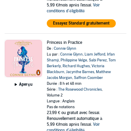
5,99 €/mois après l'essai.
Voir
conditions d'éligibilité
Essayez Standard gratuitement
Princess in Practice
De :
Connie Glynn
Lu par :
Connie Glynn
,
Liam Jefford
,
Irfan
Shamji
,
Philippine Velge
,
Sabi Perez
,
Tom
Berkerly
,
Richard Hughes
,
Victoria
Blackburn
,
Jacynthe Barnes
,
Matthew
Jacobs Morgan
,
Saffron Coomber
Durée : 8 h et 48 min
Aperçu
Série :
The Rosewood Chronicles
,
Volume 2
Langue : Anglais
Pas de notations
23,99 €
ou gratuit avec l'essai.
Renouvellement automatique à
5,99 €/mois après l'essai.
Voir
conditions d'éligibilité