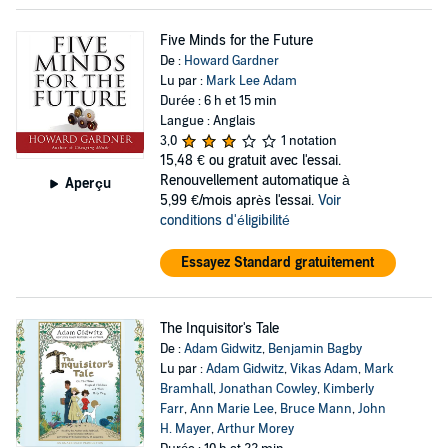
Five Minds for the Future
De :
Howard Gardner
Lu par :
Mark Lee Adam
Durée : 6 h et 15 min
Langue : Anglais
3,0
1 notation
15,48 €
ou gratuit avec l'essai.
Renouvellement automatique à
Aperçu
5,99 €/mois après l'essai.
Voir
conditions d'éligibilité
Essayez Standard gratuitement
The Inquisitor's Tale
De :
Adam Gidwitz
,
Benjamin Bagby
Lu par :
Adam Gidwitz
,
Vikas Adam
,
Mark
Bramhall
,
Jonathan Cowley
,
Kimberly
Farr
,
Ann Marie Lee
,
Bruce Mann
,
John
H. Mayer
,
Arthur Morey