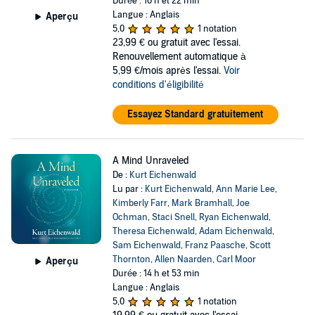
Durée : 10 h et 22 min
Langue : Anglais
Aperçu
5,0
1 notation
23,99 €
ou gratuit avec l'essai.
Renouvellement automatique à
5,99 €/mois après l'essai.
Voir
conditions d'éligibilité
Essayez Standard gratuitement
A Mind Unraveled
De :
Kurt Eichenwald
Lu par :
Kurt Eichenwald
,
Ann Marie Lee
,
Kimberly Farr
,
Mark Bramhall
,
Joe
Ochman
,
Staci Snell
,
Ryan Eichenwald
,
Theresa Eichenwald
,
Adam Eichenwald
,
Sam Eichenwald
,
Franz Paasche
,
Scott
Thornton
,
Allen Naarden
,
Carl Moor
Aperçu
Durée : 14 h et 53 min
Langue : Anglais
5,0
1 notation