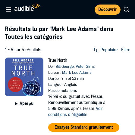
Découvrir
Résultats lu par
"Mark Lee Adams"
dans
Toutes les catégories
1 - 5 sur 5 résultats
Populaire
Filtre
True North
De :
Bill George
,
Peter Sims
Lu par :
Mark Lee Adams
Durée : 7 h et 53 min
Langue : Anglais
Pas de notations
14,99 €
ou gratuit avec l'essai.
Renouvellement automatique à
Aperçu
5,99 €/mois après l'essai.
Voir
conditions d'éligibilité
Essayez Standard gratuitement