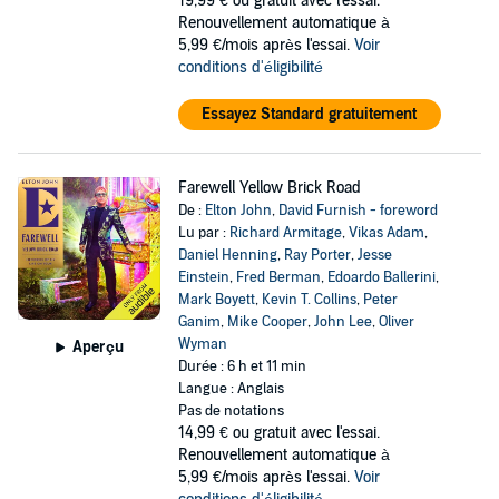
19,99 €
ou gratuit avec l'essai.
Renouvellement automatique à
5,99 €/mois après l'essai.
Voir
conditions d'éligibilité
Essayez Standard gratuitement
Farewell Yellow Brick Road
De :
Elton John
,
David Furnish - foreword
Lu par :
Richard Armitage
,
Vikas Adam
,
Daniel Henning
,
Ray Porter
,
Jesse
Einstein
,
Fred Berman
,
Edoardo Ballerini
,
Mark Boyett
,
Kevin T. Collins
,
Peter
Ganim
,
Mike Cooper
,
John Lee
,
Oliver
Wyman
Aperçu
Durée : 6 h et 11 min
Langue : Anglais
Pas de notations
14,99 €
ou gratuit avec l'essai.
Renouvellement automatique à
5,99 €/mois après l'essai.
Voir