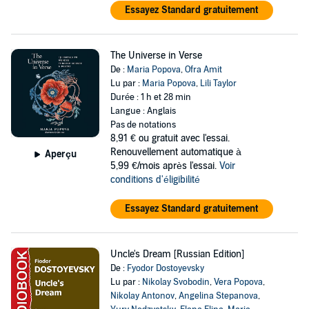
Essayez Standard gratuitement
The Universe in Verse
De :
Maria Popova
,
Ofra Amit
Lu par :
Maria Popova
,
Lili Taylor
Durée : 1 h et 28 min
Langue : Anglais
Pas de notations
8,91 €
ou gratuit avec l'essai.
Renouvellement automatique à
Aperçu
5,99 €/mois après l'essai.
Voir
conditions d'éligibilité
Essayez Standard gratuitement
Uncle's Dream [Russian Edition]
De :
Fyodor Dostoyevsky
Lu par :
Nikolay Svobodin
,
Vera Popova
,
Nikolay Antonov
,
Angelina Stepanova
,