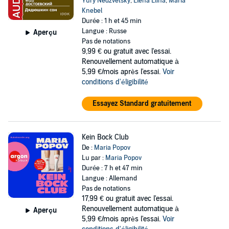
Yury Nedzvetsky
,
Elena Elina
,
Maria
Knebel
Durée : 1 h et 45 min
Langue : Russe
Aperçu
Pas de notations
9,99 €
ou gratuit avec l'essai.
Renouvellement automatique à
5,99 €/mois après l'essai.
Voir
conditions d'éligibilité
Essayez Standard gratuitement
Kein Bock Club
De :
Maria Popov
Lu par :
Maria Popov
Durée : 7 h et 47 min
Langue : Allemand
Pas de notations
17,99 €
ou gratuit avec l'essai.
Renouvellement automatique à
Aperçu
5,99 €/mois après l'essai.
Voir