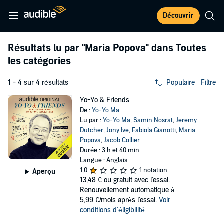
Découvrir
Résultats lu par
"Maria Popova"
dans Toutes
les catégories
1 - 4 sur 4 résultats
Populaire
Filtre
Yo-Yo & Friends
De :
Yo-Yo Ma
Lu par :
Yo-Yo Ma
,
Samin Nosrat
,
Jeremy
Dutcher
,
Jony Ive
,
Fabiola Gianotti
,
Maria
Popova
,
Jacob Collier
Durée : 3 h et 40 min
Langue : Anglais
1,0
1 notation
Aperçu
13,48 €
ou gratuit avec l'essai.
Renouvellement automatique à
5,99 €/mois après l'essai.
Voir
conditions d'éligibilité