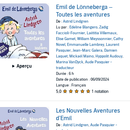
Emil de Lönneberga –
Toutes les aventures
De :
Astrid Lindgren
Lu par :
Edeline Blangero
,
Zadig
Faccioli-Fournier
,
Laëtitia Villemaux
,
Elise Gamet
,
William Meyssonnier
,
Cathy
Novel
,
Emmanuelle Lambrey
,
Laurent
Pasquier
,
Jean-Marc Galera
,
Damien
Laquet
,
Mickaël Maino
,
Hyppolit Audouy
,
Marina VanDyck
,
Aude Pasquier -
Aperçu
traducteur
Durée : 6 h
Date de publication : 06/09/2024
Langue : Français
5,0
1 notation
Les Nouvelles Aventures
d'Emil
De :
Astrid Lindgren
,
Aude Pasquier -