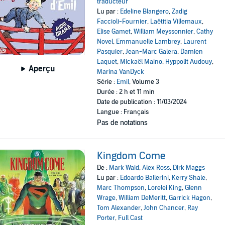
traducteur
Lu par :
Edeline Blangero
,
Zadig
Faccioli-Fournier
,
Laëtitia Villemaux
,
Elise Gamet
,
William Meyssonnier
,
Cathy
Novel
,
Emmanuelle Lambrey
,
Laurent
Pasquier
,
Jean-Marc Galera
,
Damien
Laquet
,
Mickaël Maino
,
Hyppolit Audouy
,
Aperçu
Marina VanDyck
Série :
Emil
, Volume 3
Durée : 2 h et 11 min
Date de publication : 11/03/2024
Langue : Français
Pas de notations
Kingdom Come
De :
Mark Waid
,
Alex Ross
,
Dirk Maggs
Lu par :
Edoardo Ballerini
,
Kerry Shale
,
Marc Thompson
,
Lorelei King
,
Glenn
Wrage
,
William DeMeritt
,
Garrick Hagon
,
Tom Alexander
,
John Chancer
,
Ray
Porter
,
Full Cast