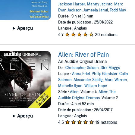
Jackson Harper
,
Manny Jacinto
,
Marc
Evan Jackson
,
Jameela Jamil
,
Todd May
Durée : 9 h et 13 min
Date de publication : 25/01/2022
Aperçu
Langue : Anglais
4,7
20 notations
Alien: River of Pain
An Audible Original Drama
De :
Christopher Golden
,
Dirk Maggs
Lu par :
Anna Friel
,
Philip Glenister
,
Colin
Salmon
,
Alexander Siddig
,
Marc Warren
,
Michelle Ryan
,
William Hope
Série :
Alien
, Volume 4,
Alien: The
Audible Original Dramas
, Volume 2
Durée : 4 h et 52 min
Date de publication : 26/04/2017
Aperçu
Langue : Anglais
4,5
19 notations