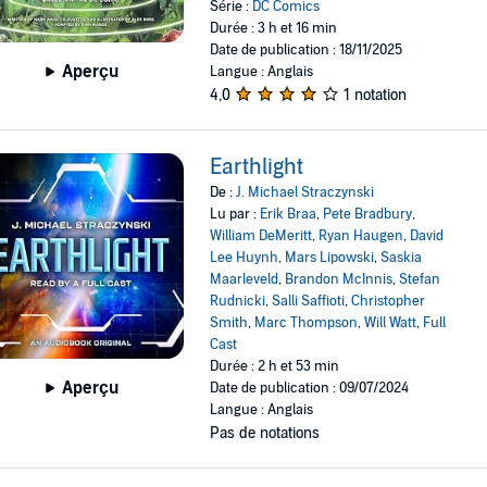
Série :
DC Comics
Durée : 3 h et 16 min
Date de publication : 18/11/2025
Aperçu
Langue : Anglais
4,0
1 notation
Earthlight
De :
J. Michael Straczynski
Lu par :
Erik Braa
,
Pete Bradbury
,
William DeMeritt
,
Ryan Haugen
,
David
Lee Huynh
,
Mars Lipowski
,
Saskia
Maarleveld
,
Brandon McInnis
,
Stefan
Rudnicki
,
Salli Saffioti
,
Christopher
Smith
,
Marc Thompson
,
Will Watt
,
Full
Cast
Durée : 2 h et 53 min
Aperçu
Date de publication : 09/07/2024
Langue : Anglais
Pas de notations