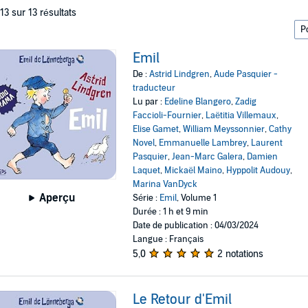
 13 sur 13 résultats
Emil
De :
Astrid Lindgren
,
Aude Pasquier -
traducteur
Lu par :
Edeline Blangero
,
Zadig
Faccioli-Fournier
,
Laëtitia Villemaux
,
Elise Gamet
,
William Meyssonnier
,
Cathy
Novel
,
Emmanuelle Lambrey
,
Laurent
Pasquier
,
Jean-Marc Galera
,
Damien
Laquet
,
Mickaël Maino
,
Hyppolit Audouy
,
Marina VanDyck
Aperçu
Série :
Emil
, Volume 1
Durée : 1 h et 9 min
Date de publication : 04/03/2024
Langue : Français
5,0
2 notations
Le Retour d'Emil