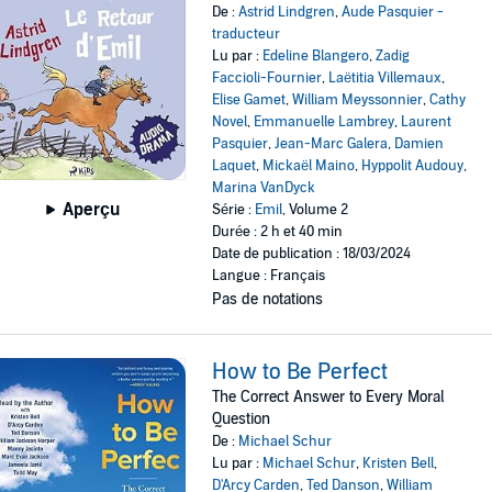
De :
Astrid Lindgren
,
Aude Pasquier -
traducteur
Lu par :
Edeline Blangero
,
Zadig
Faccioli-Fournier
,
Laëtitia Villemaux
,
Elise Gamet
,
William Meyssonnier
,
Cathy
Novel
,
Emmanuelle Lambrey
,
Laurent
Pasquier
,
Jean-Marc Galera
,
Damien
Laquet
,
Mickaël Maino
,
Hyppolit Audouy
,
Marina VanDyck
Aperçu
Série :
Emil
, Volume 2
Durée : 2 h et 40 min
Date de publication : 18/03/2024
Langue : Français
Pas de notations
How to Be Perfect
The Correct Answer to Every Moral
Question
De :
Michael Schur
Lu par :
Michael Schur
,
Kristen Bell
,
D'Arcy Carden
,
Ted Danson
,
William