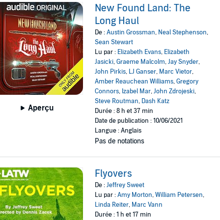
New Found Land: The
Long Haul
De :
Austin Grossman
,
Neal Stephenson
,
Sean Stewart
Lu par :
Elizabeth Evans
,
Elizabeth
Jasicki
,
Graeme Malcolm
,
Jay Snyder
,
John Pirkis
,
LJ Ganser
,
Marc Vietor
,
Amber Reauchean Williams
,
Gregory
Connors
,
Izabel Mar
,
John Zdrojeski
,
Steve Routman
,
Dash Katz
Aperçu
Durée : 8 h et 37 min
Date de publication : 10/06/2021
Langue : Anglais
Pas de notations
Flyovers
De :
Jeffrey Sweet
Lu par :
Amy Morton
,
William Petersen
,
Linda Reiter
,
Marc Vann
Durée : 1 h et 17 min