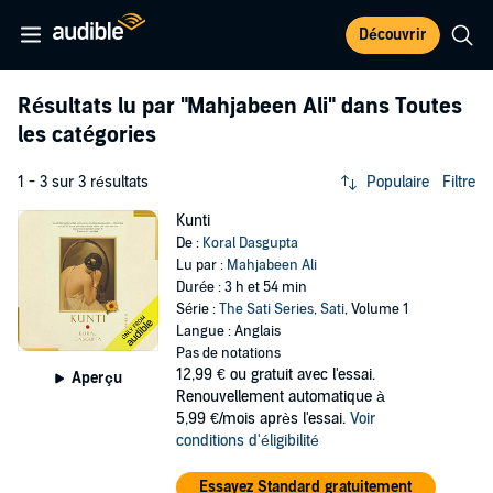
Découvrir
Résultats lu par
"Mahjabeen Ali"
dans Toutes
les catégories
1 - 3 sur 3 résultats
Populaire
Filtre
Kunti
De :
Koral Dasgupta
Lu par :
Mahjabeen Ali
Durée : 3 h et 54 min
Série :
The Sati Series
,
Sati
, Volume 1
Langue : Anglais
Pas de notations
12,99 €
ou gratuit avec l'essai.
Aperçu
Renouvellement automatique à
5,99 €/mois après l'essai.
Voir
conditions d'éligibilité
Essayez Standard gratuitement