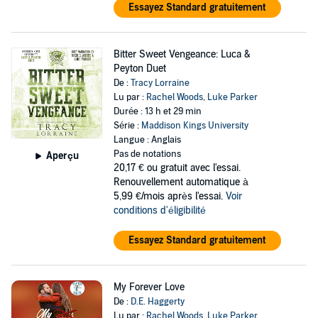
Essayez Standard gratuitement
Bitter Sweet Vengeance: Luca &
Peyton Duet
De :
Tracy Lorraine
Lu par :
Rachel Woods
,
Luke Parker
Durée : 13 h et 29 min
Série :
Maddison Kings University
Langue : Anglais
Pas de notations
Aperçu
20,17 €
ou gratuit avec l'essai.
Renouvellement automatique à
5,99 €/mois après l'essai.
Voir
conditions d'éligibilité
Essayez Standard gratuitement
My Forever Love
De :
D.E. Haggerty
Lu par :
Rachel Woods
,
Luke Parker