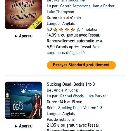
De :
Romain Slocombe
Lu par :
Gareth Armstrong
,
Jamie Parker
,
Luke Thompson
Durée : 5 h et 41 min
Langue : Anglais
4,0
1 notation
14,99 €
ou gratuit avec l'essai.
Aperçu
Renouvellement automatique à
5,99 €/mois après l'essai.
Voir
conditions d'éligibilité
Essayez Standard gratuitement
Sucking Dead: Books 1 to 3
De :
Andie M. Long
Lu par :
Rachel Woods
,
Luke Parker
Durée : 14 h et 15 min
Série :
Sucking Dead
, Volume 1-3
Langue : Anglais
Pas de notations
21,35 €
ou gratuit avec l'essai.
Aperçu