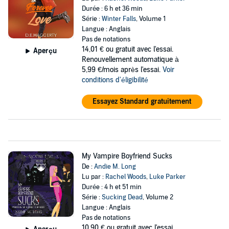
Durée : 6 h et 36 min
Série :
Winter Falls
, Volume 1
Langue : Anglais
Pas de notations
14,01 €
ou gratuit avec l'essai.
Aperçu
Renouvellement automatique à
5,99 €/mois après l'essai.
Voir
conditions d'éligibilité
Essayez Standard gratuitement
My Vampire Boyfriend Sucks
De :
Andie M. Long
Lu par :
Rachel Woods
,
Luke Parker
Durée : 4 h et 51 min
Série :
Sucking Dead
, Volume 2
Langue : Anglais
Pas de notations
10,90 €
ou gratuit avec l'essai.