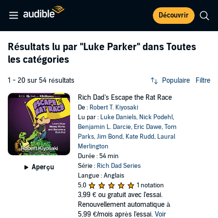
Découvrir
Résultats lu par
"Luke Parker"
dans Toutes
les catégories
1 - 20 sur 54 résultats
Populaire
Filtre
Rich Dad's Escape the Rat Race
De :
Robert T. Kiyosaki
Lu par :
Luke Daniels
,
Nick Podehl
,
Benjamin L. Darcie
,
Eric Dawe
,
Tom
Parks
,
Jim Bond
,
Kate Rudd
,
Laural
Merlington
Durée : 54 min
Série :
Rich Dad Series
Aperçu
Langue : Anglais
5,0
1 notation
3,99 €
ou gratuit avec l'essai.
Renouvellement automatique à
5,99 €/mois après l'essai.
Voir