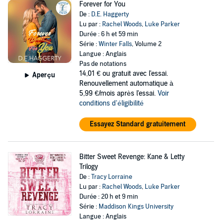
Forever for You
De :
D.E. Haggerty
Lu par :
Rachel Woods
,
Luke Parker
Durée : 6 h et 59 min
Série :
Winter Falls
, Volume 2
Langue : Anglais
Pas de notations
14,01 €
ou gratuit avec l'essai.
Aperçu
Renouvellement automatique à
5,99 €/mois après l'essai.
Voir
conditions d'éligibilité
Essayez Standard gratuitement
Bitter Sweet Revenge: Kane & Letty
Trilogy
De :
Tracy Lorraine
Lu par :
Rachel Woods
,
Luke Parker
Durée : 20 h et 9 min
Série :
Maddison Kings University
Langue : Anglais