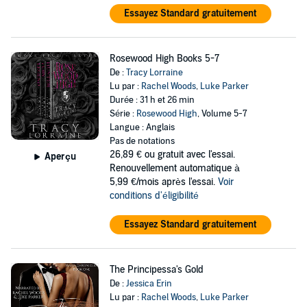
Essayez Standard gratuitement
Rosewood High Books 5-7
De :
Tracy Lorraine
Lu par :
Rachel Woods
,
Luke Parker
Durée : 31 h et 26 min
Série :
Rosewood High
, Volume 5-7
Langue : Anglais
Pas de notations
26,89 €
ou gratuit avec l'essai.
Aperçu
Renouvellement automatique à
5,99 €/mois après l'essai.
Voir
conditions d'éligibilité
Essayez Standard gratuitement
The Principessa's Gold
De :
Jessica Erin
Lu par :
Rachel Woods
,
Luke Parker