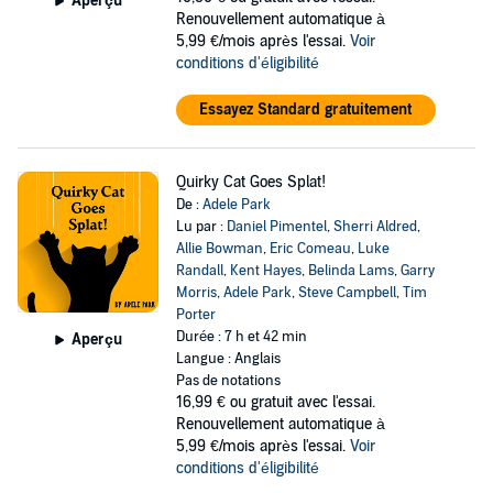
Aperçu
Renouvellement automatique à
5,99 €/mois après l'essai.
Voir
conditions d'éligibilité
Essayez Standard gratuitement
Quirky Cat Goes Splat!
De :
Adele Park
Lu par :
Daniel Pimentel
,
Sherri Aldred
,
Allie Bowman
,
Eric Comeau
,
Luke
Randall
,
Kent Hayes
,
Belinda Lams
,
Garry
Morris
,
Adele Park
,
Steve Campbell
,
Tim
Porter
Durée : 7 h et 42 min
Aperçu
Langue : Anglais
Pas de notations
16,99 €
ou gratuit avec l'essai.
Renouvellement automatique à
5,99 €/mois après l'essai.
Voir
conditions d'éligibilité