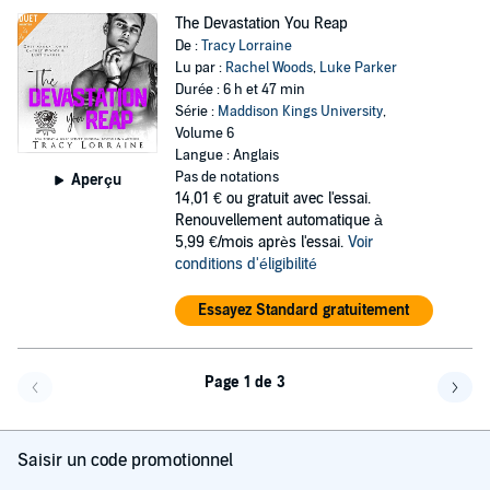
The Devastation You Reap
De :
Tracy Lorraine
Lu par :
Rachel Woods
,
Luke Parker
Durée : 6 h et 47 min
Série :
Maddison Kings University
,
Volume 6
Langue : Anglais
Pas de notations
Aperçu
14,01 €
ou gratuit avec l'essai.
Renouvellement automatique à
5,99 €/mois après l'essai.
Voir
conditions d'éligibilité
Essayez Standard gratuitement
Page 1 de 3
Page précédente
Page 
Saisir un code promotionnel