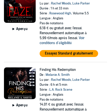
Lu par :
Rachel Woods
,
Luke Parker
Durée : 1 h et 33 min
Série :
Rosewood High
, Volume 5.5
Langue : Anglais
Pas de notations
6,18 €
ou gratuit avec l'essai.
Aperçu
Renouvellement automatique à
5,99 €/mois après l'essai.
Voir
conditions d'éligibilité
Essayez Standard gratuitement
Finding His Redemption
De :
Melanie A. Smith
Lu par :
Rachel Woods
,
Luke Parker
Durée : 6 h et 5 min
Série :
L.A. Rock Scene
Langue : Anglais
Pas de notations
14,01 €
ou gratuit avec l'essai.
Aperçu
Renouvellement automatique à