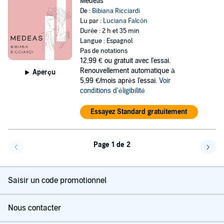
Medeas
De :
Bibiana Ricciardi
Lu par :
Luciana Falcón
Durée : 2 h et 35 min
Langue : Espagnol
Pas de notations
12,99 €
ou gratuit avec l'essai.
Renouvellement automatique à
Aperçu
5,99 €/mois après l'essai.
Voir
conditions d'éligibilité
Essayez Standard gratuitement
Page 1 de 2
Page précédente
Page 
Saisir un code promotionnel
Nous contacter