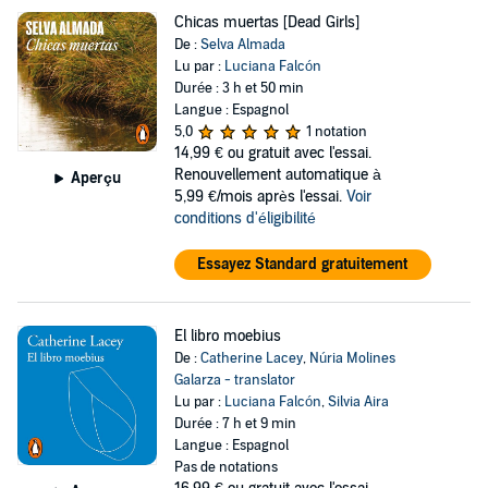
Chicas muertas [Dead Girls]
De :
Selva Almada
Lu par :
Luciana Falcón
Durée : 3 h et 50 min
Langue : Espagnol
5,0
1 notation
14,99 €
ou gratuit avec l'essai.
Renouvellement automatique à
Aperçu
5,99 €/mois après l'essai.
Voir
conditions d'éligibilité
Essayez Standard gratuitement
El libro moebius
De :
Catherine Lacey
,
Núria Molines
Galarza - translator
Lu par :
Luciana Falcón
,
Silvia Aira
Durée : 7 h et 9 min
Langue : Espagnol
Pas de notations