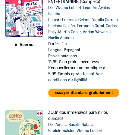
ENTERTRAINING (Completo)
De :
Viviana Lettieri
,
Leandro Ávalos
Blacha
Lu par :
Lucrecia Gelardi
,
Yamila Garreta
,
Luciana Falcón
,
Fernando Oural
,
Carlos
Polly
,
Martín Gopar
,
Adrián Wowczuk
,
Noelia Antúnez
Durée : 2 h
Aperçu
Langue : Espagnol
Pas de notations
11,99 €
ou gratuit avec l'essai.
Renouvellement automatique à
5,99 €/mois après l'essai.
Voir
conditions d'éligibilité
Essayez Standard gratuitement
ZOOnidos inmersivos para niños
curiosos
De :
Amalia Boselli
,
Natalia
Bindeinmaister
,
Viviana Lettieri