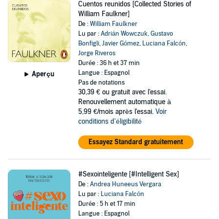
Cuentos reunidos [Collected Stories of
William Faulkner]
De :
William Faulkner
Lu par :
Adrián Wowczuk
,
Gustavo
Bonfigli
,
Javier Gómez
,
Luciana Falcón
,
Jorge Riveros
Durée : 36 h et 37 min
Langue : Espagnol
Aperçu
Pas de notations
30,39 €
ou gratuit avec l'essai.
Renouvellement automatique à
5,99 €/mois après l'essai.
Voir
conditions d'éligibilité
Essayez Standard gratuitement
#Sexointeligente [#Intelligent Sex]
De :
Andrea Huneeus Vergara
Lu par :
Luciana Falcón
Durée : 5 h et 17 min
Langue : Espagnol