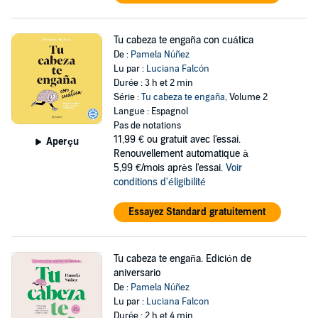
Tu cabeza te engaña con cuática
De :
Pamela Núñez
Lu par :
Luciana Falcón
Durée : 3 h et 2 min
Série :
Tu cabeza te engaña
, Volume 2
Langue : Espagnol
Pas de notations
11,99 €
ou gratuit avec l'essai.
Aperçu
Renouvellement automatique à
5,99 €/mois après l'essai.
Voir
conditions d'éligibilité
Essayez Standard gratuitement
Tu cabeza te engaña. Edición de
aniversario
De :
Pamela Núñez
Lu par :
Luciana Falcon
Durée : 2 h et 4 min