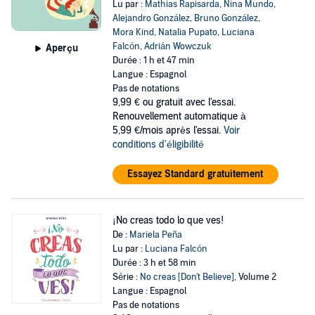
Lu par :
Mathias Rapisarda
,
Nina Mundo
,
Alejandro González
,
Bruno González
,
Mora Kind
,
Natalia Pupato
,
Luciana
Falcón
,
Adrián Wowczuk
Aperçu
Durée : 1 h et 47 min
Langue : Espagnol
Pas de notations
9,99 €
ou gratuit avec l'essai.
Renouvellement automatique à
5,99 €/mois après l'essai.
Voir
conditions d'éligibilité
Essayez Standard gratuitement
¡No creas todo lo que ves!
De :
Mariela Peña
Lu par :
Luciana Falcón
Durée : 3 h et 58 min
Série :
No creas [Don't Believe]
, Volume 2
Langue : Espagnol
Pas de notations