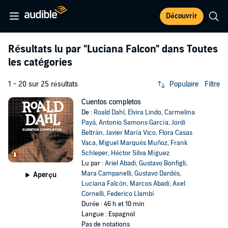
Découvrir
Résultats lu par
"Luciana Falcon"
dans Toutes
les catégories
1 - 20 sur 25 résultats
Populaire
Filtre
Cuentos completos
De :
Roald Dahl
,
Elvira Lindo
,
Carmelina
Payá
,
Antonio Samons García
,
Jordi
Beltrán
,
Javier María Vico
,
Flora Casas
Vaca
,
Miguel Marqués Muñoz
,
Frank
Schleper
,
Héctor Silva Míguez
Lu par :
Ariel Abadi
,
Gustavo Bonfigli
,
Mara Campanelli
,
Gustavo Dardés
,
Aperçu
Luciana Falcón
,
Marcos Abadi
,
Axel
Cornelli
,
Federico Llambí
Durée : 46 h et 10 min
Langue : Espagnol
Pas de notations