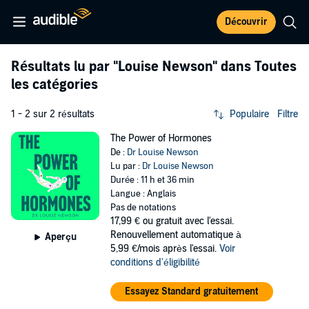
Découvrir
Résultats lu par
"Louise Newson"
dans Toutes
les catégories
1 - 2 sur 2 résultats
Populaire
Filtre
The Power of Hormones
De :
Dr Louise Newson
Lu par :
Dr Louise Newson
Durée : 11 h et 36 min
Langue : Anglais
Pas de notations
17,99 €
ou gratuit avec l'essai.
Renouvellement automatique à
Aperçu
5,99 €/mois après l'essai.
Voir
conditions d'éligibilité
Essayez Standard gratuitement