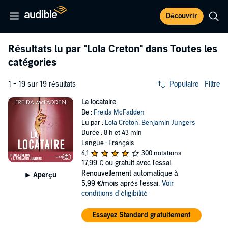
Découvrir
Résultats lu par
"Lola Creton"
dans Toutes les
catégories
1 - 19 sur 19 résultats
Populaire
Filtre
La locataire
De :
Freida McFadden
Lu par :
Lola Creton
,
Benjamin Jungers
Durée : 8 h et 43 min
Langue : Français
4,1
300 notations
17,99 €
ou gratuit avec l'essai.
Renouvellement automatique à
Aperçu
5,99 €/mois après l'essai.
Voir
conditions d'éligibilité
Essayez Standard gratuitement