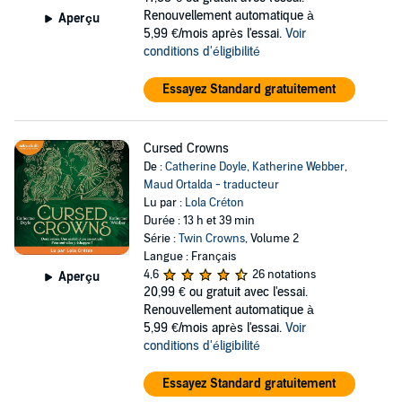
Renouvellement automatique à
Aperçu
5,99 €/mois après l'essai.
Voir
conditions d'éligibilité
Essayez Standard gratuitement
Cursed Crowns
De :
Catherine Doyle
,
Katherine Webber
,
Maud Ortalda - traducteur
Lu par :
Lola Créton
Durée : 13 h et 39 min
Série :
Twin Crowns
, Volume 2
Langue : Français
4,6
26 notations
Aperçu
20,99 €
ou gratuit avec l'essai.
Renouvellement automatique à
5,99 €/mois après l'essai.
Voir
conditions d'éligibilité
Essayez Standard gratuitement