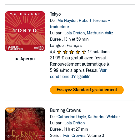
Tokyo
De :
Mo Hayder
,
Hubert Tézenas -
traducteur
Lu par :
Lola Creton
,
Mathurin Voltz
Durée : 13 h et 59 min
Langue : Français
4,4
12 notations
21,99 €
ou gratuit avec l'essai.
Aperçu
Renouvellement automatique à
5,99 €/mois après l'essai.
Voir
conditions d'éligibilité
Essayez Standard gratuitement
Burning Crowns
De :
Catherine Doyle
,
Katherine Webber
Lu par :
Lola Créton
Durée : 11 h et 27 min
Série :
Twin Crowns
, Volume 3