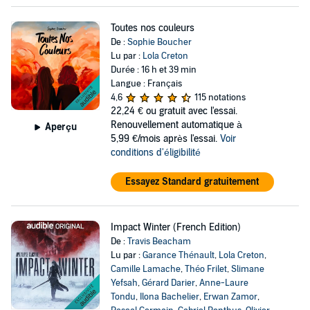
Toutes nos couleurs
De :
Sophie Boucher
Lu par :
Lola Creton
Durée : 16 h et 39 min
Langue : Français
4,6
115 notations
22,24 €
ou gratuit avec l'essai.
Renouvellement automatique à
Aperçu
5,99 €/mois après l'essai.
Voir
conditions d'éligibilité
Essayez Standard gratuitement
Impact Winter (French Edition)
De :
Travis Beacham
Lu par :
Garance Thénault
,
Lola Creton
,
Camille Lamache
,
Théo Frilet
,
Slimane
Yefsah
,
Gérard Darier
,
Anne-Laure
Tondu
,
Ilona Bachelier
,
Erwan Zamor
,