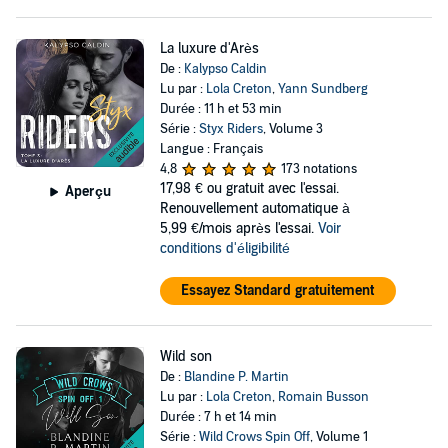
La luxure d'Arès
De :
Kalypso Caldin
Lu par :
Lola Creton
,
Yann Sundberg
Durée : 11 h et 53 min
Série :
Styx Riders
, Volume 3
Langue : Français
4,8
173 notations
17,98 €
ou gratuit avec l'essai.
Aperçu
Renouvellement automatique à
5,99 €/mois après l'essai.
Voir
conditions d'éligibilité
Essayez Standard gratuitement
Wild son
De :
Blandine P. Martin
Lu par :
Lola Creton
,
Romain Busson
Durée : 7 h et 14 min
Série :
Wild Crows Spin Off
, Volume 1