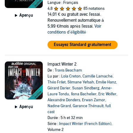
Langue : Français
4,8
85 notations
14,01 €
ou gratuit avec l'essai.
Aperçu
Renouvellement automatique à
5,99 €/mois après l'essai.
Voir
conditions d'éligibilité
Essayez Standard gratuitement
Impact Winter 2
De :
Travis Beacham
Lu par :
Lola Creton
,
Camille Lamache
,
Théo Frilet
,
Slimane Yefsah
,
Emilie Hanz
,
Gérard Darier
,
Susan Sindberg
,
Anne-
Laure Tondu
,
Ilona Bachelier
,
Eric Wolfer
,
Alexandre Donders
,
Erwan Zamor
,
Nadine Girard
,
Garance Thénault
,
full
Aperçu
cast
Durée : 5 h et 32 min
Série :
Impact Winter (French Edition)
,
Volume 2