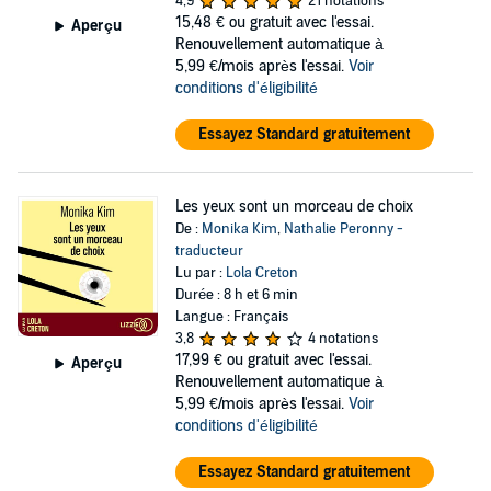
4,9
21 notations
15,48 €
ou gratuit avec l'essai.
Aperçu
Renouvellement automatique à
5,99 €/mois après l'essai.
Voir
conditions d'éligibilité
Essayez Standard gratuitement
Les yeux sont un morceau de choix
De :
Monika Kim
,
Nathalie Peronny -
traducteur
Lu par :
Lola Creton
Durée : 8 h et 6 min
Langue : Français
3,8
4 notations
17,99 €
ou gratuit avec l'essai.
Aperçu
Renouvellement automatique à
5,99 €/mois après l'essai.
Voir
conditions d'éligibilité
Essayez Standard gratuitement