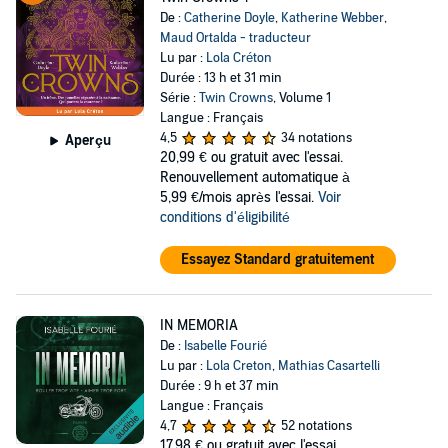
De :
Catherine Doyle
,
Katherine Webber
,
Maud Ortalda - traducteur
Lu par :
Lola Créton
Durée : 13 h et 31 min
Série :
Twin Crowns
, Volume 1
Langue : Français
4,5
34 notations
Aperçu
20,99 €
ou gratuit avec l'essai.
Renouvellement automatique à
5,99 €/mois après l'essai.
Voir
conditions d'éligibilité
Essayez Standard gratuitement
IN MEMORIA
De :
Isabelle Fourié
Lu par :
Lola Creton
,
Mathias Casartelli
Durée : 9 h et 37 min
Langue : Français
4,7
52 notations
17,98 €
ou gratuit avec l'essai.