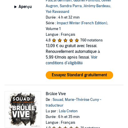
Pascal Germain
,
Gabriel Ponthus
,
Olivier
Augron
,
Sandra Parra
,
Jérémy Bardeau
,
Aperçu
Ysé Ravassard
Durée : 4 h et 32 min
Série :
Impact Winter (French Edition)
,
Volume 1
Langue : Français
4,8
760 notations
13,09 €
ou gratuit avec l'essai.
Renouvellement automatique à
5,99 €/mois après l'essai.
Voir
conditions d'éligibilité
Essayez Standard gratuitement
Brûlée Vive
De :
Souad
,
Marie-Thérèse Cuny -
traducteur
Lu par :
Lola Creton
Durée : 6 h et 35 min
Langue : Français