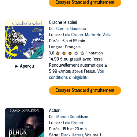
Essayez Standard gratuitement
Crache le soleil
De :
Camille Goudeau
Lu par :
Lola Creton
,
Mathurin Voltz
Durée : 6 h et 55 min
Langue : Français
3,0
1 notation
14,99 €
ou gratuit avec l'essai.
Renouvellement automatique à
Aperçu
5,99 €/mois après l'essai.
Voir
conditions d'éligibilité
Essayez Standard gratuitement
Action
De :
Manon Donaldson
Lu par :
Lola Creton
Durée : 15 h et 20 min
Série :
Black Haters
, Volume 1