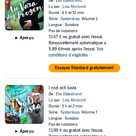
De :
Elin Eldestrand
Lu par :
Lisa Ahnlund
Durée : 4 h et 12 min
Série :
Systerskap
, Volume 2
Langue : Suédois
Pas de notations
13,47 €
ou gratuit avec l'essai.
Aperçu
Renouvellement automatique à
5,99 €/mois après l'essai.
Voir
conditions d'éligibilité
Essayez Standard gratuitement
I nöd och lusta
De :
Elin Eldestrand
Lu par :
Lisa Ahnlund
Durée : 5 h et 2 min
Série :
Systerskap
, Volume 1
Langue : Suédois
Pas de notations
13,99 €
ou gratuit avec l'essai.
Aperçu