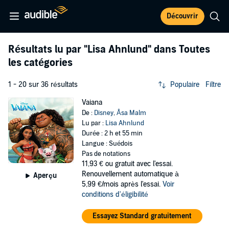
Découvrir
Résultats lu par
"Lisa Ahnlund"
dans Toutes
les catégories
1 - 20 sur 36 résultats
Populaire
Filtre
Vaiana
De :
Disney
,
Åsa Malm
Lu par :
Lisa Ahnlund
Durée : 2 h et 55 min
Langue : Suédois
Pas de notations
11,93 €
ou gratuit avec l'essai.
Renouvellement automatique à
Aperçu
5,99 €/mois après l'essai.
Voir
conditions d'éligibilité
Essayez Standard gratuitement