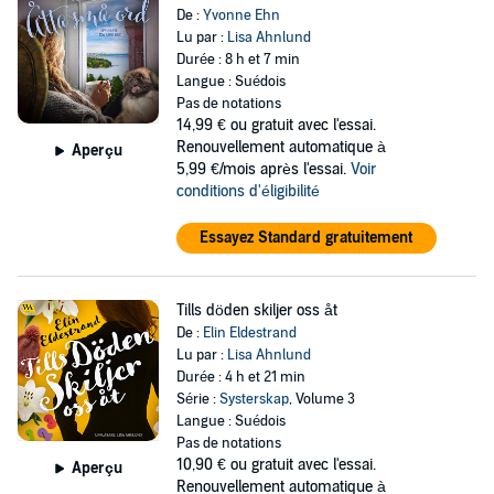
De :
Yvonne Ehn
Lu par :
Lisa Ahnlund
Durée : 8 h et 7 min
Langue : Suédois
Pas de notations
14,99 €
ou gratuit avec l'essai.
Renouvellement automatique à
Aperçu
5,99 €/mois après l'essai.
Voir
conditions d'éligibilité
Essayez Standard gratuitement
Tills döden skiljer oss åt
De :
Elin Eldestrand
Lu par :
Lisa Ahnlund
Durée : 4 h et 21 min
Série :
Systerskap
, Volume 3
Langue : Suédois
Pas de notations
10,90 €
ou gratuit avec l'essai.
Aperçu
Renouvellement automatique à