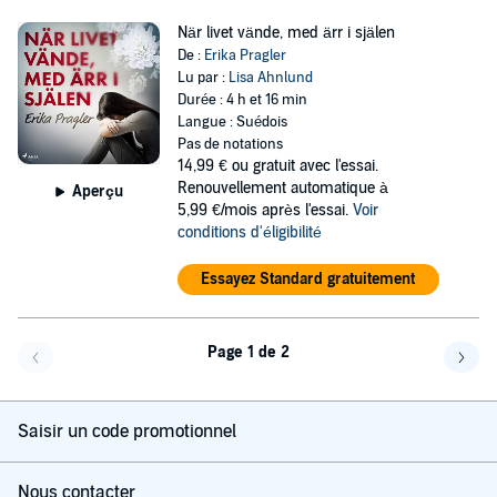
När livet vände, med ärr i själen
De :
Erika Pragler
Lu par :
Lisa Ahnlund
Durée : 4 h et 16 min
Langue : Suédois
Pas de notations
14,99 €
ou gratuit avec l'essai.
Renouvellement automatique à
Aperçu
5,99 €/mois après l'essai.
Voir
conditions d'éligibilité
Essayez Standard gratuitement
Page 1 de 2
Page précédente
Page 
Saisir un code promotionnel
Nous contacter