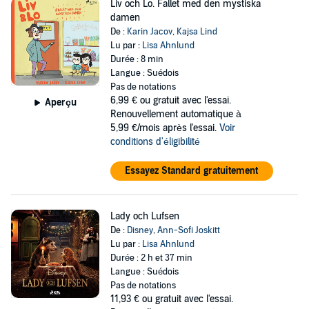
Liv och Lo. Fallet med den mystiska
damen
De :
Karin Jacov
,
Kajsa Lind
Lu par :
Lisa Ahnlund
Durée : 8 min
Langue : Suédois
Pas de notations
6,99 €
ou gratuit avec l'essai.
Aperçu
Renouvellement automatique à
5,99 €/mois après l'essai.
Voir
conditions d'éligibilité
Essayez Standard gratuitement
Lady och Lufsen
De :
Disney
,
Ann-Sofi Joskitt
Lu par :
Lisa Ahnlund
Durée : 2 h et 37 min
Langue : Suédois
Pas de notations
11,93 €
ou gratuit avec l'essai.