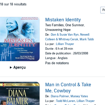
 18 sur 18 résultats
Mistaken Identity
Two Families, One Survivor,
Unwavering Hope
De :
Don & Susie Van Ryn
,
Newell
Colleen & Whitney Cerak
,
Mark Tabb
Lu par :
Lillian Thayer
Durée : 6 h et 39 min
Date de publication : 26/03/2008
Langue : Anglais
Pas de notations
Aperçu
Man in Control & Take
Me, Cowboy
De :
Diana Palmer
,
Maisey Yates
Lu par :
Todd McLaren
,
Lillian Thayer