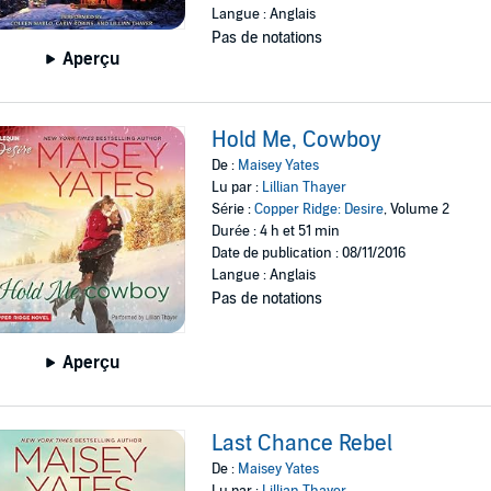
Langue : Anglais
Pas de notations
Aperçu
Hold Me, Cowboy
De :
Maisey Yates
Lu par :
Lillian Thayer
Série :
Copper Ridge: Desire
, Volume 2
Durée : 4 h et 51 min
Date de publication : 08/11/2016
Langue : Anglais
Pas de notations
Aperçu
Last Chance Rebel
De :
Maisey Yates
Lu par :
Lillian Thayer