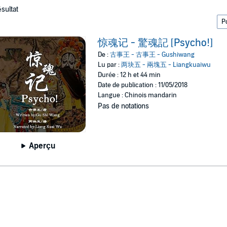
ésultat
惊魂记 - 驚魂記 [Psycho!]
De :
古事王 - 古事王 - Gushiwang
Lu par :
两块五 - 兩塊五 - Liangkuaiwu
Durée : 12 h et 44 min
Date de publication : 11/05/2018
Langue : Chinois mandarin
Pas de notations
Aperçu