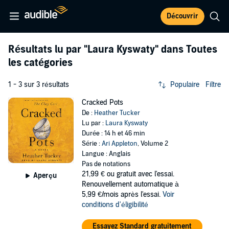
Découvrir
Résultats lu par
"Laura Kyswaty"
dans Toutes
les catégories
1 - 3 sur 3 résultats
Populaire
Filtre
Cracked Pots
De :
Heather Tucker
Lu par :
Laura Kyswaty
Durée : 14 h et 46 min
Série :
Ari Appleton
, Volume 2
Langue : Anglais
Pas de notations
21,99 €
ou gratuit avec l'essai.
Aperçu
Renouvellement automatique à
5,99 €/mois après l'essai.
Voir
conditions d'éligibilité
Essayez Standard gratuitement