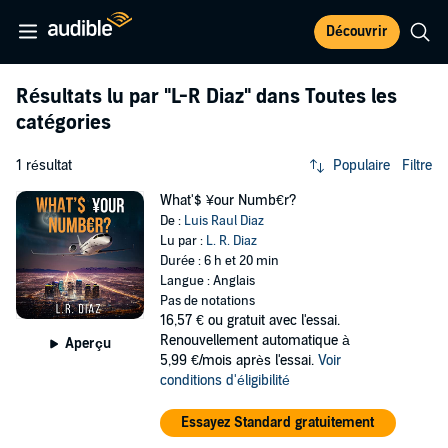
Découvrir
Résultats lu par
"L-R Diaz"
dans Toutes les
catégories
1 résultat
Populaire
Filtre
What'$ ¥our Numb€r?
De :
Luis Raul Diaz
Lu par :
L. R. Diaz
Durée : 6 h et 20 min
Langue : Anglais
Pas de notations
16,57 €
ou gratuit avec l'essai.
Renouvellement automatique à
Aperçu
5,99 €/mois après l'essai.
Voir
conditions d'éligibilité
Essayez Standard gratuitement