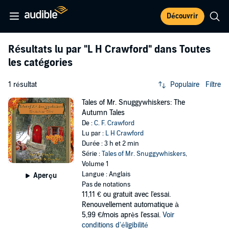
Découvrir
Résultats lu par
"L H Crawford"
dans Toutes
les catégories
1 résultat
Populaire
Filtre
Tales of Mr. Snuggywhiskers: The
Autumn Tales
De :
C. F. Crawford
Lu par :
L H Crawford
Durée : 3 h et 2 min
Série :
Tales of Mr. Snuggywhiskers
,
Volume 1
Langue : Anglais
Aperçu
Pas de notations
11,11 €
ou gratuit avec l'essai.
Renouvellement automatique à
5,99 €/mois après l'essai.
Voir
conditions d'éligibilité