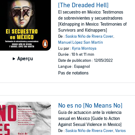
[The Dreaded Hell]
El secuestro en México: Testimonos
de sobrevivientes y secuestradores
[Kidnapping in Mexico: Testimonies of
Survivors and Kidnappers]
De :
Saskia Niño de Rivera Cover
,
Manuel López San Martín
Lu par :
Kyria Montoya
Durée : 10 h et 11 min
Aperçu
Date de publication : 12/05/2022
Langue : Espagnol
Pas de notations
No es no [No Means No]
Guía de actuación ante la violencia
sexual en México [Guide to Action
Against Sexual Violence in Mexico]
De :
Saskia Niño de Rivera Cover
,
Varios