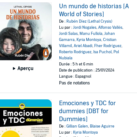
Un mundo de historias [A
World of Stories]
De :
Rubén Díez (Lethal Crysis)
Lu par :
Jordi Nogales
,
Alfonso Vallés
,
Jordi Salas
,
Manu Fullola
,
Johan
Gamarra
,
Kyria Montoya
,
Cristian
Villamil
,
Ariel Abadi
,
Fher Rodríguez
,
Roberto Rodriguez
,
Isa Puchol
,
Pol
Nubiala
Durée : 5 h et 6 min
Aperçu
Date de publication : 25/01/2024
Langue : Espagnol
Pas de notations
Emociones y TDC for
dummies [DBT for
Dummies]
De :
Gillian Galen
,
Blaise Aguirre
Lu par :
Kyria Montoya