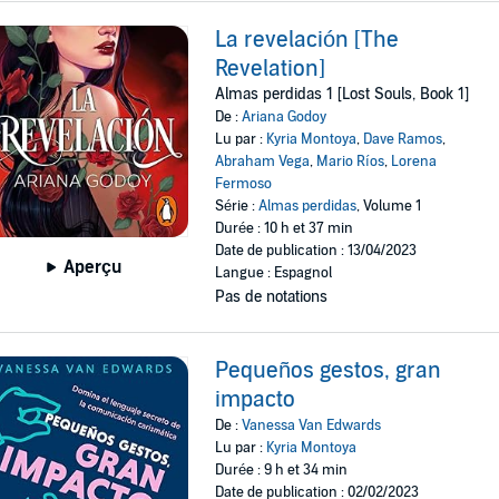
La revelación [The
Revelation]
Almas perdidas 1 [Lost Souls, Book 1]
De :
Ariana Godoy
Lu par :
Kyria Montoya
,
Dave Ramos
,
Abraham Vega
,
Mario Ríos
,
Lorena
Fermoso
Série :
Almas perdidas
, Volume 1
Durée : 10 h et 37 min
Date de publication : 13/04/2023
Aperçu
Langue : Espagnol
Pas de notations
Pequeños gestos, gran
impacto
De :
Vanessa Van Edwards
Lu par :
Kyria Montoya
Durée : 9 h et 34 min
Date de publication : 02/02/2023