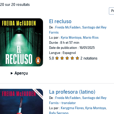
 20 sur 20 résultats
El recluso
De :
Freida McFadden
,
Santiago del Rey
Farrés
Lu par :
Kyria Montoya
,
Mario Ríos
Durée : 8 h et 57 min
Date de publication : 16/01/2025
Langue : Espagnol
5,0
2 notations
Aperçu
La profesora (latino)
De :
Freida McFadden
,
Santiago del Rey
Farrés - translator
Lu par :
Kerygma Flores
,
Kyria Montoya
,
Rafa Serrano