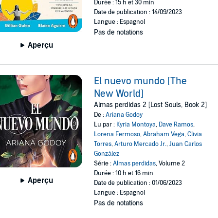
Durée : 15 h et 30 min
Date de publication : 14/09/2023
Langue : Espagnol
Pas de notations
Aperçu
El nuevo mundo [The
New World]
Almas perdidas 2 [Lost Souls, Book 2]
De :
Ariana Godoy
Lu par :
Kyria Montoya
,
Dave Ramos
,
Lorena Fermoso
,
Abraham Vega
,
Clivia
Torres
,
Arturo Mercado Jr.
,
Juan Carlos
González
Série :
Almas perdidas
, Volume 2
Durée : 10 h et 16 min
Aperçu
Date de publication : 01/06/2023
Langue : Espagnol
Pas de notations