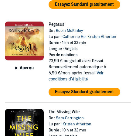
Essayez Standard gratuitement
Pegasus
De :
Robin McKinley
Lu par :
Catherine Ho
,
Kristen Atherton
Durée : 15 h et 33 min
Langue : Anglais
Pas de notations
23,99 €
ou gratuit avec l'essai.
Renouvellement automatique à
Aperçu
5,99 €/mois après l'essai.
Voir
conditions d'éligibilité
Essayez Standard gratuitement
The Missing Wife
De :
Sam Carrington
Lu par :
Kristen Atherton
Durée : 10 h et 32 min