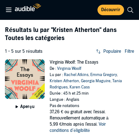
Découvrir
Résultats lu par
"Kristen Atherton"
dans
Toutes les catégories
1 - 5 sur 5 résultats
Populaire
Filtre
Virginia Woolf: The Essays
De :
Virginia Woolf
Lu par :
Rachel Atkins
,
Emma Gregory
,
Kristen Atherton
,
Georgia Maguire
,
Tania
Rodrigues
,
Karen Cass
Durée : 45 h et 25 min
Langue : Anglais
Pas de notations
Aperçu
37,26 €
ou gratuit avec l'essai.
Renouvellement automatique à
5,99 €/mois après l'essai.
Voir
conditions d'éligibilité