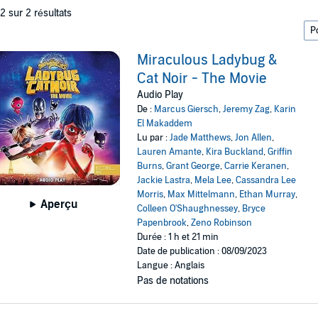
 2 sur 2 résultats
Miraculous Ladybug &
Cat Noir - The Movie
Audio Play
De :
Marcus Giersch
,
Jeremy Zag
,
Karin
El Makaddem
Lu par :
Jade Matthews
,
Jon Allen
,
Lauren Amante
,
Kira Buckland
,
Griffin
Burns
,
Grant George
,
Carrie Keranen
,
Jackie Lastra
,
Mela Lee
,
Cassandra Lee
Morris
,
Max Mittelmann
,
Ethan Murray
,
Aperçu
Colleen O'Shaughnessey
,
Bryce
Papenbrook
,
Zeno Robinson
Durée : 1 h et 21 min
Date de publication : 08/09/2023
Langue : Anglais
Pas de notations