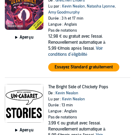
De :
Gretchen Enders
Lu par :
Kevin Nealon
,
Natasha Lyonne
,
Amy Goodmurphy
Durée : 3 h et 17 min
Langue : Anglais
Pas de notations
12,98 €
ou gratuit avec l'essai.
Aperçu
Renouvellement automatique à
5,99 €/mois après l'essai.
Voir
conditions d'éligibilité
Essayez Standard gratuitement
The Bright Side of Chickety Pops
De :
Kevin Nealon
Lu par :
Kevin Nealon
Durée : 13 min
Langue : Anglais
Pas de notations
3,99 €
ou gratuit avec l'essai.
Renouvellement automatique à
Aperçu