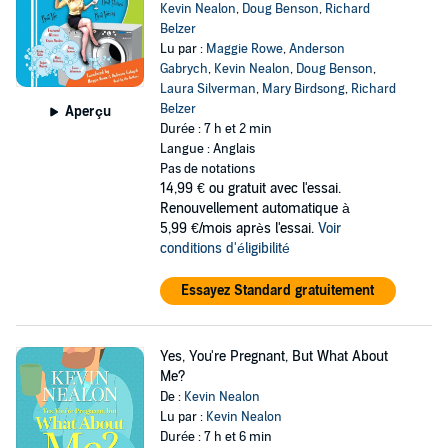
Kevin Nealon
,
Doug Benson
,
Richard
Belzer
Lu par :
Maggie Rowe
,
Anderson
Gabrych
,
Kevin Nealon
,
Doug Benson
,
Laura Silverman
,
Mary Birdsong
,
Richard
Belzer
Aperçu
Durée : 7 h et 2 min
Langue : Anglais
Pas de notations
14,99 €
ou gratuit avec l'essai.
Renouvellement automatique à
5,99 €/mois après l'essai.
Voir
conditions d'éligibilité
Essayez Standard gratuitement
Yes, You're Pregnant, But What About
Me?
De :
Kevin Nealon
Lu par :
Kevin Nealon
Durée : 7 h et 6 min