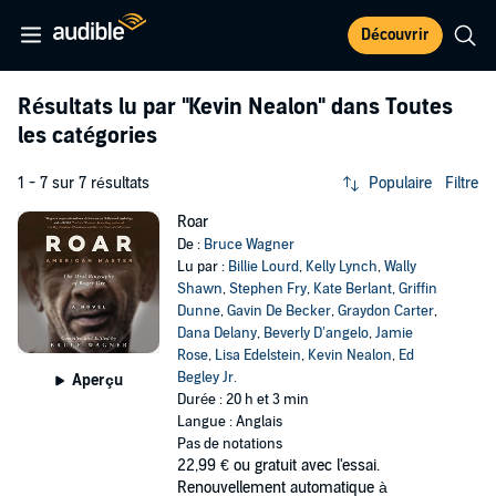
Découvrir
Résultats lu par
"Kevin Nealon"
dans Toutes
les catégories
1 - 7 sur 7 résultats
Populaire
Filtre
Roar
De :
Bruce Wagner
Lu par :
Billie Lourd
,
Kelly Lynch
,
Wally
Shawn
,
Stephen Fry
,
Kate Berlant
,
Griffin
Dunne
,
Gavin De Becker
,
Graydon Carter
,
Dana Delany
,
Beverly D’angelo
,
Jamie
Rose
,
Lisa Edelstein
,
Kevin Nealon
,
Ed
Begley Jr.
Aperçu
Durée : 20 h et 3 min
Langue : Anglais
Pas de notations
22,99 €
ou gratuit avec l'essai.
Renouvellement automatique à