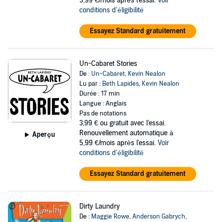
5,99 €/mois après l'essai.
Voir
conditions d'éligibilité
Essayez Standard gratuitement
Un-Cabaret Stories
De :
Un-Cabaret
,
Kevin Nealon
Lu par :
Beth Lapides
,
Kevin Nealon
Durée : 17 min
Langue : Anglais
Pas de notations
3,99 €
ou gratuit avec l'essai.
Renouvellement automatique à
Aperçu
5,99 €/mois après l'essai.
Voir
conditions d'éligibilité
Essayez Standard gratuitement
Dirty Laundry
De :
Maggie Rowe
,
Anderson Gabrych
,