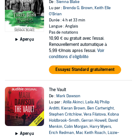
De :
Sienna Blake
Lu par :
Brenda G. Brown
,
Keith Elle
O’Brian
Durée : 4 h et 33 min
Langue : Anglais
Pas de notations
10,90 €
ou gratuit avec l'essai.
Aperçu
Renouvellement automatique à
5,99 €/mois après l'essai.
Voir
conditions d'éligibilité
Essayez Standard gratuitement
The Vault
De :
Mark Dawson
Lu par :
Atilla Akinci
,
Laila Alj Philip
Arditti
,
Kieran Brown
,
Ben Cartwright
,
Stephen Critchlow
,
Vera Filatova
,
Kobna
Holdbrook-Smith
,
Gerran Howell
,
David
Menkin
,
Colin Morgan
,
Harry Myers
,
Erich Redman
,
Mac Keith Roach
,
Lizzie-
Aperçu