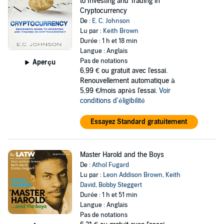
to Investing and Trading in
Cryptocurrency
De :
E. C. Johnson
Lu par :
Keith Brown
Durée : 1 h et 18 min
Langue : Anglais
Pas de notations
Aperçu
6,99 €
ou gratuit avec l'essai.
Renouvellement automatique à
5,99 €/mois après l'essai.
Voir
conditions d'éligibilité
Essayez Standard gratuitement
Master Harold and the Boys
De :
Athol Fugard
Lu par :
Leon Addison Brown
,
Keith
David
,
Bobby Steggert
Durée : 1 h et 51 min
Langue : Anglais
Pas de notations