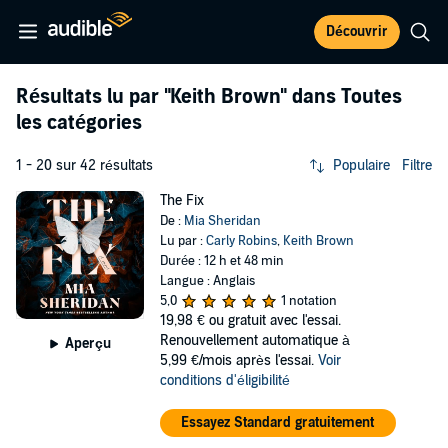
Découvrir
Résultats lu par
"Keith Brown"
dans Toutes
les catégories
1 - 20 sur 42 résultats
Populaire
Filtre
The Fix
De :
Mia Sheridan
Lu par :
Carly Robins
,
Keith Brown
Durée : 12 h et 48 min
Langue : Anglais
5,0
1 notation
19,98 €
ou gratuit avec l'essai.
Renouvellement automatique à
Aperçu
5,99 €/mois après l'essai.
Voir
conditions d'éligibilité
Essayez Standard gratuitement