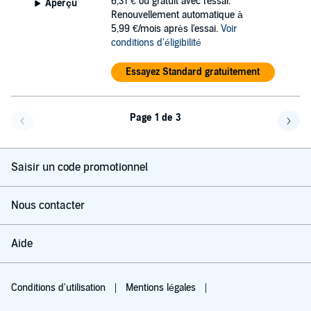
6,31 €
ou gratuit avec l'essai.
Aperçu
Renouvellement automatique à
5,99 €/mois après l'essai.
Voir
conditions d'éligibilité
Essayez Standard gratuitement
Page 1 de 3
Page précédente
Page 
Saisir un code promotionnel
Nous contacter
Aide
Conditions d'utilisation
Mentions légales