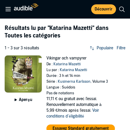
Découvrir
Résultats lu par
"Katarina Mazetti"
dans
Toutes les catégories
1 - 3 sur 3 résultats
Populaire
Filtre
Vikingar och vampyrer
De :
Katarina Mazetti
Lu par :
Katarina Mazetti
Durée : 3 h et 14 min
Série :
Kusinerna Karlsson
, Volume 3
Langue : Suédois
Pas de notations
11,11 €
ou gratuit avec l'essai.
Aperçu
Renouvellement automatique à
5,99 €/mois après l'essai.
Voir
conditions d'éligibilité
Essayez Standard gratuitement