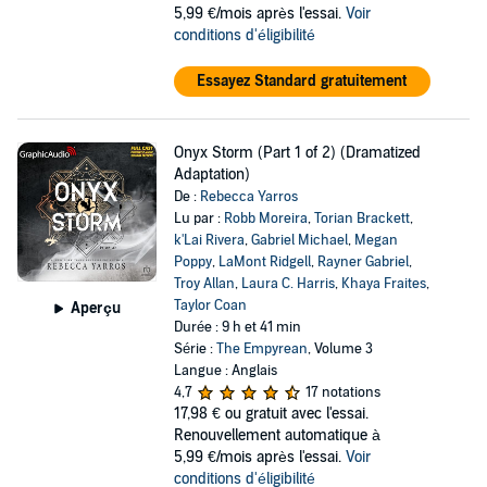
5,99 €/mois après l'essai.
Voir
conditions d'éligibilité
Essayez Standard gratuitement
Onyx Storm (Part 1 of 2) (Dramatized
Adaptation)
De :
Rebecca Yarros
Lu par :
Robb Moreira
,
Torian Brackett
,
k'Lai Rivera
,
Gabriel Michael
,
Megan
Poppy
,
LaMont Ridgell
,
Rayner Gabriel
,
Troy Allan
,
Laura C. Harris
,
Khaya Fraites
,
Taylor Coan
Aperçu
Durée : 9 h et 41 min
Série :
The Empyrean
, Volume 3
Langue : Anglais
4,7
17 notations
17,98 €
ou gratuit avec l'essai.
Renouvellement automatique à
5,99 €/mois après l'essai.
Voir
conditions d'éligibilité