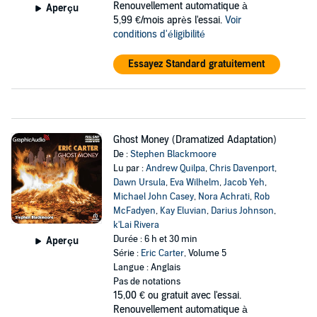
Renouvellement automatique à
Aperçu
5,99 €/mois après l'essai.
Voir
conditions d'éligibilité
Essayez Standard gratuitement
Ghost Money (Dramatized Adaptation)
De :
Stephen Blackmoore
Lu par :
Andrew Quilpa
,
Chris Davenport
,
Dawn Ursula
,
Eva Wilhelm
,
Jacob Yeh
,
Michael John Casey
,
Nora Achrati
,
Rob
McFadyen
,
Kay Eluvian
,
Darius Johnson
,
k'Lai Rivera
Durée : 6 h et 30 min
Aperçu
Série :
Eric Carter
, Volume 5
Langue : Anglais
Pas de notations
15,00 €
ou gratuit avec l'essai.
Renouvellement automatique à