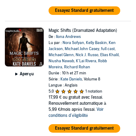
Essayez Standard gratuitement
Magic Shifts (Dramatized Adaptation)
De :
Ilona Andrews
Lu par :
Nora Sofyan
,
Kelly Baskin
,
Ken
Jackson
,
Michael John Casey
,
full cast
,
Michael Glenn
,
Nick J. Russo
,
Elias Khalil
,
Niusha Nawab
,
K’Lai Rivera
,
Robb
Moreira
,
Richard Rohan
Durée : 10 h et 27 min
Aperçu
Série :
Kate Daniels
, Volume 8
Langue : Anglais
5,0
1 notation
17,99 €
ou gratuit avec l'essai.
Renouvellement automatique à
5,99 €/mois après l'essai.
Voir
conditions d'éligibilité
Essayez Standard gratuitement