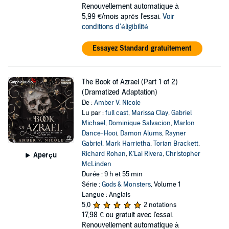
Renouvellement automatique à
5,99 €/mois après l'essai.
Voir
conditions d'éligibilité
Essayez Standard gratuitement
The Book of Azrael (Part 1 of 2)
(Dramatized Adaptation)
De :
Amber V. Nicole
Lu par :
full cast
,
Marissa Clay
,
Gabriel
Michael
,
Dominique Salvacion
,
Marlon
Dance-Hooi
,
Damon Alums
,
Rayner
Gabriel
,
Mark Harrietha
,
Torian Brackett
,
Richard Rohan
,
K'Lai Rivera
,
Christopher
Aperçu
McLinden
Durée : 9 h et 55 min
Série :
Gods & Monsters
, Volume 1
Langue : Anglais
5,0
2 notations
17,98 €
ou gratuit avec l'essai.
Renouvellement automatique à