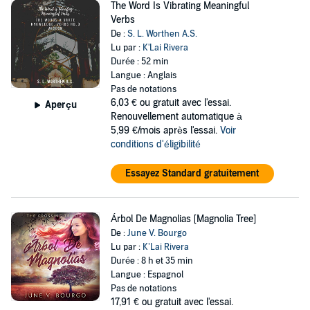
The Word Is Vibrating Meaningful
Verbs
De :
S. L. Worthen A.S.
Lu par :
K'Lai Rivera
Durée : 52 min
Langue : Anglais
Pas de notations
6,03 €
ou gratuit avec l'essai.
Aperçu
Renouvellement automatique à
5,99 €/mois après l'essai.
Voir
conditions d'éligibilité
Essayez Standard gratuitement
Árbol De Magnolias [Magnolia Tree]
De :
June V. Bourgo
Lu par :
K’Lai Rivera
Durée : 8 h et 35 min
Langue : Espagnol
Pas de notations
17,91 €
ou gratuit avec l'essai.