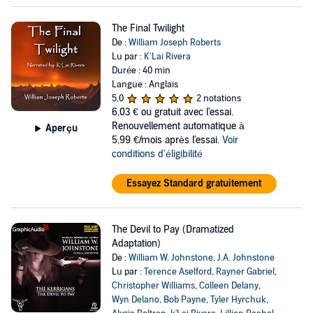
The Final Twilight
De :
William Joseph Roberts
Lu par :
K’Lai Rivera
Durée : 40 min
Langue : Anglais
5,0
2 notations
6,03 €
ou gratuit avec l'essai.
Renouvellement automatique à
Aperçu
5,99 €/mois après l'essai.
Voir
conditions d'éligibilité
Essayez Standard gratuitement
The Devil to Pay (Dramatized
Adaptation)
De :
William W. Johnstone
,
J.A. Johnstone
Lu par :
Terence Aselford
,
Rayner Gabriel
,
Christopher Williams
,
Colleen Delany
,
Wyn Delano
,
Bob Payne
,
Tyler Hyrchuk
,