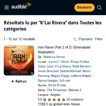
Découvrir
Résultats lu par
"K’Lai Rivera"
dans Toutes les
catégories
1 - 12 sur 12 résultats
Populaire
Filtre
Iron Flame (Part 2 of 2) (Dramatized
Adaptation)
De :
Rebecca Yarros
Lu par :
Laura C. Harris
,
Khaya Fraites
,
Taylor Coan
,
K’Lai Rivera
,
Robb Moreira
,
Torian Brackett
,
Gabriel Michael
,
Marni
Penning
,
Megan Poppy
,
LaMont Ridgell
,
Danny Gavigan
,
full cast
Aperçu
Durée : 9 h et 27 min
Série :
The Empyrean
, Volume 2
Langue : Anglais
5,0
32 notations
17,98 €
ou gratuit avec l'essai.