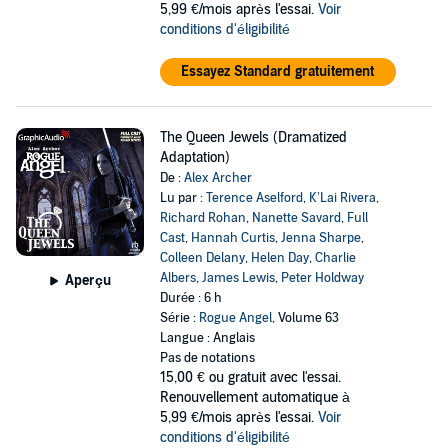
5,99 €/mois après l'essai.
Voir
conditions d'éligibilité
Essayez Standard gratuitement
The Queen Jewels (Dramatized
Adaptation)
De :
Alex Archer
Lu par :
Terence Aselford
,
K’Lai Rivera
,
Richard Rohan
,
Nanette Savard
,
Full
Cast
,
Hannah Curtis
,
Jenna Sharpe
,
Colleen Delany
,
Helen Day
,
Charlie
Albers
,
James Lewis
,
Peter Holdway
Aperçu
Durée : 6 h
Série :
Rogue Angel
, Volume 63
Langue : Anglais
Pas de notations
15,00 €
ou gratuit avec l'essai.
Renouvellement automatique à
5,99 €/mois après l'essai.
Voir
conditions d'éligibilité