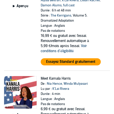
Alysia Beltran
,
k'Lai Rivera
,
Lillian Rachel
,
Damon Alums
,
full cast
Aperçu
Durée : 6 h et 48 min
Série :
The Kerrigans
, Volume 5,
Dramatized Adaptation
Langue : Anglais
Pas de notations
16,99 €
ou gratuit avec l'essai.
Renouvellement automatique à
5,99 €/mois après l'essai.
Voir
conditions d'éligibilité
Essayez Standard gratuitement
Meet Kamala Harris
De :
Nia Hence
,
Winda Mulyasari
Lu par :
K'Lai Rivera
Durée : 4 min
Langue : Anglais
Pas de notations
6,99 €
ou gratuit avec l'essai.