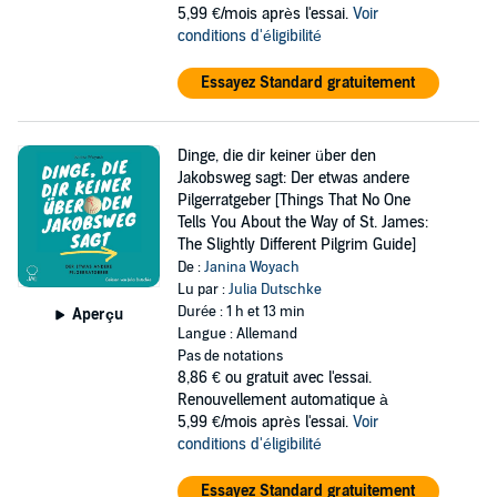
5,99 €/mois après l'essai.
Voir
conditions d'éligibilité
Essayez Standard gratuitement
Dinge, die dir keiner über den
Jakobsweg sagt: Der etwas andere
Pilgerratgeber [Things That No One
Tells You About the Way of St. James:
The Slightly Different Pilgrim Guide]
De :
Janina Woyach
Lu par :
Julia Dutschke
Durée : 1 h et 13 min
Aperçu
Langue : Allemand
Pas de notations
8,86 €
ou gratuit avec l'essai.
Renouvellement automatique à
5,99 €/mois après l'essai.
Voir
conditions d'éligibilité
Essayez Standard gratuitement