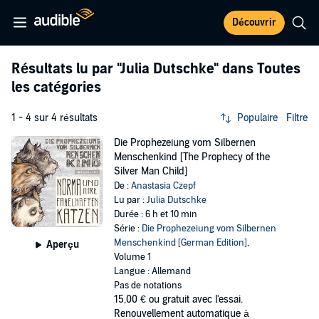
Découvrir
Résultats lu par
"Julia Dutschke"
dans Toutes
les catégories
1 - 4 sur 4 résultats
Populaire
Filtre
Die Prophezeiung vom Silbernen
Menschenkind [The Prophecy of the
Silver Man Child]
De :
Anastasia Czepf
Lu par :
Julia Dutschke
Durée : 6 h et 10 min
Série :
Die Prophezeiung vom Silbernen
Menschenkind [German Edition]
,
Aperçu
Volume 1
Langue : Allemand
Pas de notations
15,00 €
ou gratuit avec l'essai.
Renouvellement automatique à