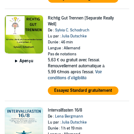
Richtig Gut Trennen [Separate Really
Well]
De :
Sylvia C. Schodruch
Lu par :
Julia Dutschke
Durée : 46 min
Langue : Allemand
Pas de notations
5,63 €
ou gratuit avec l'essai.
Aperçu
Renouvellement automatique à
5,99 €/mois après l'essai.
Voir
conditions d'éligibilité
Essayez Standard gratuitement
Intervallfasten 16/8
De :
Lena Bergmann
Lu par :
Julia Dutschke
Durée : 1 h et 19 min