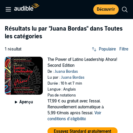
Découvrir
Résultats lu par
"Juana Bordas"
dans Toutes
les catégories
1 résultat
Populaire
Filtre
The Power of Latino Leadership Ahora!
Second Edition
De :
Juana Bordas
Lu par :
Juana Bordas
Durée : 10 h et 7 min
Langue : Anglais
Pas de notations
17,99 €
ou gratuit avec l'essai.
Aperçu
Renouvellement automatique à
5,99 €/mois après l'essai.
Voir
conditions d'éligibilité
Essayez Standard gratuitement