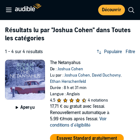
Découvrir
Résultats lu par
"Joshua Cohen"
dans Toutes
les catégories
1 - 4 sur 4 résultats
Populaire
Filtre
The Netanyahus
De :
Joshua Cohen
Lu par :
Joshua Cohen
,
David Duchovny
,
Ethan Herschenfeld
Durée : 8 h et 31 min
Langue : Anglais
4,5
4 notations
17,71 €
ou gratuit avec l'essai.
Aperçu
Renouvellement automatique à
5,99 €/mois après l'essai.
Voir
conditions d'éligibilité
Essayez Standard gratuitement