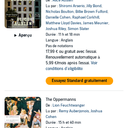
De :
Alice Austen
Lu par :
Shiromi Arserio
,
Jilly Bond
,
Nicholas Boulton
,
Billie Brown Fulford
,
Danielle Cohen
,
Raphael Corkhill
,
Matthew Lloyd Davies
,
James Meunier
,
Joshua Riley
,
Simon Slater
Durée : 11 h et 18 min
Aperçu
Langue : Anglais
Pas de notations
17,99 €
ou gratuit avec l'essai.
Renouvellement automatique à
5,99 €/mois après l'essai.
Voir
conditions d'éligibilité
Essayez Standard gratuitement
The Oppermanns
De :
Lion Feuchtwanger
Lu par :
Remy Auberjonois
,
Joshua
Cohen
Durée : 15 h et 40 min