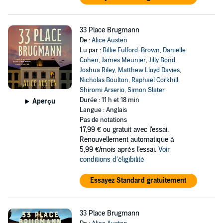
33 Place Brugmann
De :
Alice Austen
Lu par :
Billie Fulford-Brown
,
Danielle
Cohen
,
James Meunier
,
Jilly Bond
,
Joshua Riley
,
Matthew Lloyd Davies
,
Nicholas Boulton
,
Raphael Corkhill
,
Shiromi Arserio
,
Simon Slater
Durée : 11 h et 18 min
Aperçu
Langue : Anglais
Pas de notations
17,99 €
ou gratuit avec l'essai.
Renouvellement automatique à
5,99 €/mois après l'essai.
Voir
conditions d'éligibilité
Essayez Standard gratuitement
33 Place Brugmann