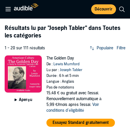
Découvrir
Résultats lu par
"Joseph Tabler"
dans Toutes
les catégories
1 - 20 sur 111 résultats
Populaire
Filtre
The Golden Day
De :
Lewis Mumford
Lu par :
Joseph Tabler
Durée : 6 h et 5 min
Langue : Anglais
Pas de notations
15,48 €
ou gratuit avec l'essai.
Renouvellement automatique à
Aperçu
5,99 €/mois après l'essai.
Voir
conditions d'éligibilité
Essayez Standard gratuitement