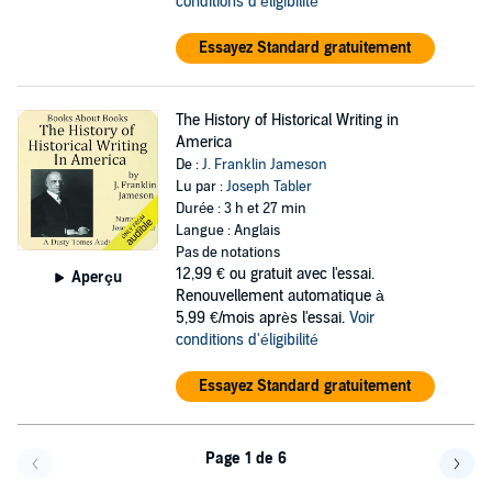
conditions d'éligibilité
Essayez Standard gratuitement
The History of Historical Writing in
America
De :
J. Franklin Jameson
Lu par :
Joseph Tabler
Durée : 3 h et 27 min
Langue : Anglais
Pas de notations
12,99 €
ou gratuit avec l'essai.
Aperçu
Renouvellement automatique à
5,99 €/mois après l'essai.
Voir
conditions d'éligibilité
Essayez Standard gratuitement
Page 1 de 6
Page précédente
Page 