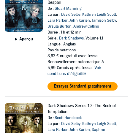
Despair
De :
Stuart Manning
Lu par :
David Selby
,
Kathryn Leigh Scott
,
Lara Parker
,
John Karlen
,
Jamison Selby
,
Ursula Burton
,
Andrew Collins
Durée : 1 h et 12 min
Série :
Dark Shadows
, Volume 1.1
Aperçu
Langue : Anglais
Pas de notations
8,63 €
ou gratuit avec l'essai.
Renouvellement automatique à
5,99 €/mois après l'essai.
Voir
conditions d'éligibilité
Essayez Standard gratuitement
Dark Shadows Series 1.2: The Book of
Temptation
De :
Scott Handcock
Lu par :
David Selby
,
Kathryn Leigh Scott
,
Lara Parker
,
John Karlen
,
Daphne