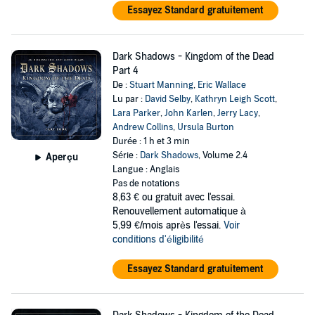
Essayez Standard gratuitement
Dark Shadows - Kingdom of the Dead
Part 4
De :
Stuart Manning
,
Eric Wallace
Lu par :
David Selby
,
Kathryn Leigh Scott
,
Lara Parker
,
John Karlen
,
Jerry Lacy
,
Andrew Collins
,
Ursula Burton
Durée : 1 h et 3 min
Série :
Dark Shadows
, Volume 2.4
Aperçu
Langue : Anglais
Pas de notations
8,63 €
ou gratuit avec l'essai.
Renouvellement automatique à
5,99 €/mois après l'essai.
Voir
conditions d'éligibilité
Essayez Standard gratuitement