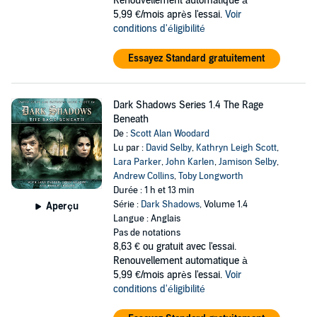
Renouvellement automatique à
5,99 €/mois après l'essai.
Voir
conditions d'éligibilité
Essayez Standard gratuitement
Dark Shadows Series 1.4 The Rage
Beneath
De :
Scott Alan Woodard
Lu par :
David Selby
,
Kathryn Leigh Scott
,
Lara Parker
,
John Karlen
,
Jamison Selby
,
Andrew Collins
,
Toby Longworth
Durée : 1 h et 13 min
Série :
Dark Shadows
, Volume 1.4
Aperçu
Langue : Anglais
Pas de notations
8,63 €
ou gratuit avec l'essai.
Renouvellement automatique à
5,99 €/mois après l'essai.
Voir
conditions d'éligibilité