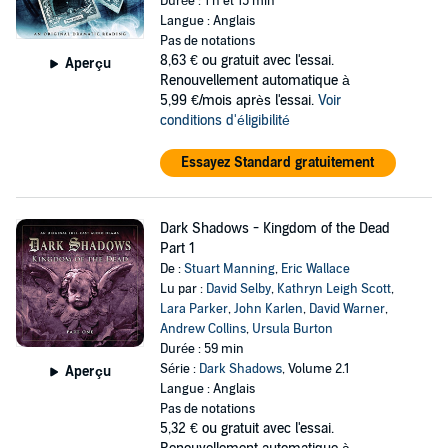
Durée : 1 h et 15 min
Langue : Anglais
Pas de notations
8,63 €
ou gratuit avec l'essai.
Aperçu
Renouvellement automatique à
5,99 €/mois après l'essai.
Voir
conditions d'éligibilité
Essayez Standard gratuitement
Dark Shadows - Kingdom of the Dead
Part 1
De :
Stuart Manning
,
Eric Wallace
Lu par :
David Selby
,
Kathryn Leigh Scott
,
Lara Parker
,
John Karlen
,
David Warner
,
Andrew Collins
,
Ursula Burton
Durée : 59 min
Série :
Dark Shadows
, Volume 2.1
Aperçu
Langue : Anglais
Pas de notations
5,32 €
ou gratuit avec l'essai.