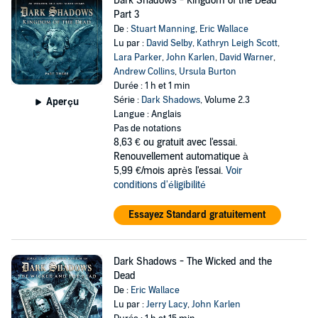
Dark Shadows - Kingdom of the Dead
Part 3
De :
Stuart Manning
,
Eric Wallace
Lu par :
David Selby
,
Kathryn Leigh Scott
,
Lara Parker
,
John Karlen
,
David Warner
,
Andrew Collins
,
Ursula Burton
Durée : 1 h et 1 min
Série :
Dark Shadows
, Volume 2.3
Aperçu
Langue : Anglais
Pas de notations
8,63 €
ou gratuit avec l'essai.
Renouvellement automatique à
5,99 €/mois après l'essai.
Voir
conditions d'éligibilité
Essayez Standard gratuitement
Dark Shadows - The Wicked and the
Dead
De :
Eric Wallace
Lu par :
Jerry Lacy
,
John Karlen