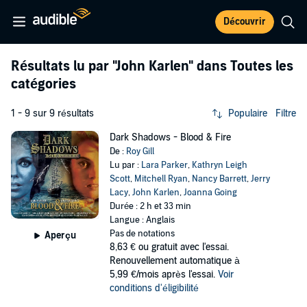
Découvrir
Résultats lu par
"John Karlen"
dans Toutes les
catégories
1 - 9 sur 9 résultats
Populaire
Filtre
Dark Shadows - Blood & Fire
De :
Roy Gill
Lu par :
Lara Parker
,
Kathryn Leigh
Scott
,
Mitchell Ryan
,
Nancy Barrett
,
Jerry
Lacy
,
John Karlen
,
Joanna Going
Durée : 2 h et 33 min
Langue : Anglais
Pas de notations
Aperçu
8,63 €
ou gratuit avec l'essai.
Renouvellement automatique à
5,99 €/mois après l'essai.
Voir
conditions d'éligibilité