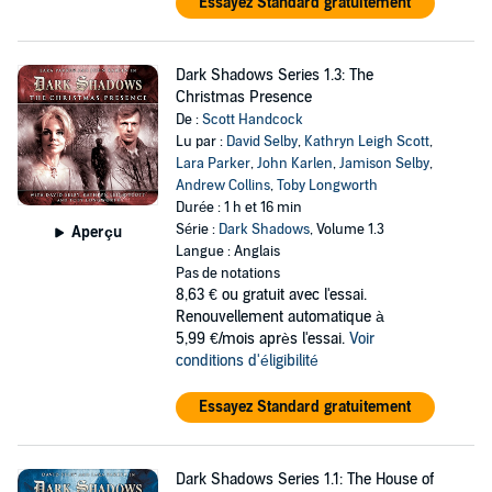
Essayez Standard gratuitement
Dark Shadows Series 1.3: The
Christmas Presence
De :
Scott Handcock
Lu par :
David Selby
,
Kathryn Leigh Scott
,
Lara Parker
,
John Karlen
,
Jamison Selby
,
Andrew Collins
,
Toby Longworth
Durée : 1 h et 16 min
Série :
Dark Shadows
, Volume 1.3
Aperçu
Langue : Anglais
Pas de notations
8,63 €
ou gratuit avec l'essai.
Renouvellement automatique à
5,99 €/mois après l'essai.
Voir
conditions d'éligibilité
Essayez Standard gratuitement
Dark Shadows Series 1.1: The House of