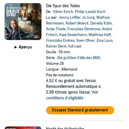
Die Spur des Todes
De :
Viktor Eirich
,
Philip-Laszló Koch
Lu par :
Jenny Löffler
,
Jo Jung
,
Mathias
Renneisen
,
Robert Moeck
,
Daniela Kälin
,
Antje Thiele
,
Franziska Dimitrova
,
André
Fritsch
,
Kaja Sesterhenn
,
Matthias Hoff
,
Franziska Endres
,
Sven Ofner
,
Zina Laus
,
Rainer Denk
,
full cast
Aperçu
Durée : 55 min
Série :
Die größten Fälle des BND
,
Volume 28
Langue : Allemand
Pas de notations
4,52 €
ou gratuit avec l'essai.
Renouvellement automatique à
5,99 €/mois après l'essai.
Voir
conditions d'éligibilité
Essayez Standard gratuitement