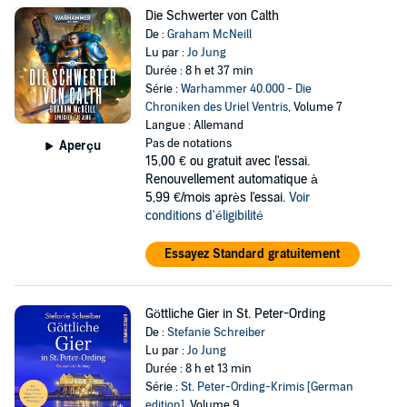
Die Schwerter von Calth
De :
Graham McNeill
Lu par :
Jo Jung
Durée : 8 h et 37 min
Série :
Warhammer 40.000 - Die
Chroniken des Uriel Ventris
, Volume 7
Langue : Allemand
Pas de notations
Aperçu
15,00 €
ou gratuit avec l'essai.
Renouvellement automatique à
5,99 €/mois après l'essai.
Voir
conditions d'éligibilité
Essayez Standard gratuitement
Göttliche Gier in St. Peter-Ording
De :
Stefanie Schreiber
Lu par :
Jo Jung
Durée : 8 h et 13 min
Série :
St. Peter-Ording-Krimis [German
edition]
, Volume 9