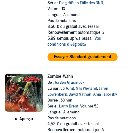
Série :
Die größten Fälle des BND
,
Volume 13
Langue : Allemand
Pas de notations
8,50 €
ou gratuit avec l'essai.
Renouvellement automatique à
5,99 €/mois après l'essai.
Voir
conditions d'éligibilité
Essayez Standard gratuitement
Zombie-Wahn
De :
Jürgen Grasmück
Lu par :
Jo Jung
,
Nils Weyland
,
Jaron
Löwenberg
,
David Nathan
,
Anja Taborsky
Durée : 58 min
Série :
Larry Brent
, Volume 52
Langue : Allemand
Pas de notations
Aperçu
4,52 €
ou gratuit avec l'essai.
Renouvellement automatique à