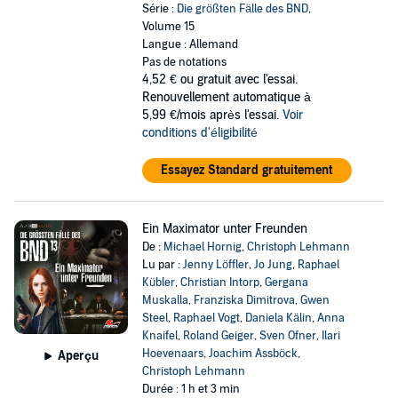
Série :
Die größten Fälle des BND
,
Volume 15
Langue : Allemand
Pas de notations
4,52 €
ou gratuit avec l'essai.
Renouvellement automatique à
5,99 €/mois après l'essai.
Voir
conditions d'éligibilité
Essayez Standard gratuitement
Ein Maximator unter Freunden
De :
Michael Hornig
,
Christoph Lehmann
Lu par :
Jenny Löffler
,
Jo Jung
,
Raphael
Kübler
,
Christian Intorp
,
Gergana
Muskalla
,
Franziska Dimitrova
,
Gwen
Steel
,
Raphael Vogt
,
Daniela Kälin
,
Anna
Knaifel
,
Roland Geiger
,
Sven Ofner
,
Ilari
Hoevenaars
,
Joachim Assböck
,
Aperçu
Christoph Lehmann
Durée : 1 h et 3 min