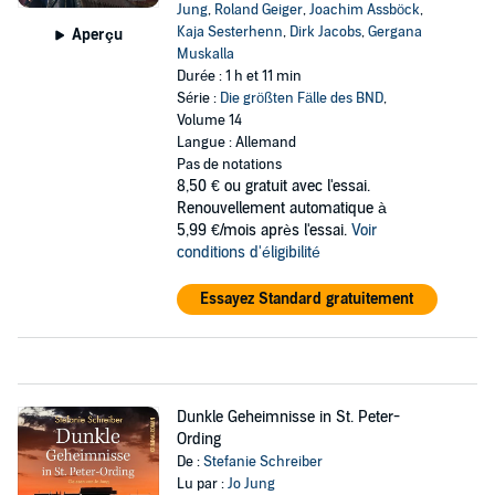
Jung
,
Roland Geiger
,
Joachim Assböck
,
Kaja Sesterhenn
,
Dirk Jacobs
,
Gergana
Aperçu
Muskalla
Durée : 1 h et 11 min
Série :
Die größten Fälle des BND
,
Volume 14
Langue : Allemand
Pas de notations
8,50 €
ou gratuit avec l'essai.
Renouvellement automatique à
5,99 €/mois après l'essai.
Voir
conditions d'éligibilité
Essayez Standard gratuitement
Dunkle Geheimnisse in St. Peter-
Ording
De :
Stefanie Schreiber
Lu par :
Jo Jung