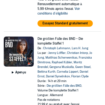
Renouvellement automatique à
5,99 €/mois après l'essai.
Voir
conditions d'éligibilité
Essayez Standard gratuitement
Die größten Fälle des BND - Die
komplette Staffel 1
De :
Christoph Lehmann
,
Lars H. Jung
Lu par :
Jenny Löffler
,
Christian Intorp
,
Jo
Jung
,
Matthias Scherwenikas
,
Franziska
Dimitrova
,
Raphael Kübler
,
Moritz
Brendel
,
Gergana Muskalla
,
Gwen Steel
,
Bettina Kurth
,
Cornelia Lippert
,
Daniel
Aperçu
Ernst
,
Daniel Synelnikov
,
Florian Clyde
Durée : 14 h et 20 min
Série :
Die größten Fälle des BND
,
Volume Die komplette Staffel 1
Langue : Allemand
Pas de notations
21,99 €
ou gratuit avec l'essai.