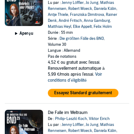
Lu par :
Jenny Löffler
,
Jo Jung
,
Mathias
Renneisen
,
Robert Moeck
,
Daniela Kälin
,
Antje Thiele
,
Franziska Dimitrova
,
Rainer
Denk
,
André Fritsch
,
Anna Gamburg
,
Matthias Heyl
,
Elke Appelt
,
Felix Holm
Durée : 55 min
Aperçu
Série :
Die größten Fälle des BND
,
Volume 30
Langue : Allemand
Pas de notations
4,52 €
ou gratuit avec l'essai.
Renouvellement automatique à
5,99 €/mois après l'essai.
Voir
conditions d'éligibilité
Essayez Standard gratuitement
Die Falle im Weltraum
De :
Philip-Laszló Koch
,
Viktor Eirich
Lu par :
Jenny Löffler
,
Jo Jung
,
Mathias
Renneisen
,
Robert Moeck
,
Daniela Kälin
,