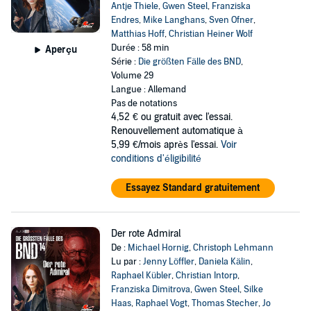
Antje Thiele
,
Gwen Steel
,
Franziska
Endres
,
Mike Langhans
,
Sven Ofner
,
Matthias Hoff
,
Christian Heiner Wolf
Durée : 58 min
Aperçu
Série :
Die größten Fälle des BND
,
Volume 29
Langue : Allemand
Pas de notations
4,52 €
ou gratuit avec l'essai.
Renouvellement automatique à
5,99 €/mois après l'essai.
Voir
conditions d'éligibilité
Essayez Standard gratuitement
Der rote Admiral
De :
Michael Hornig
,
Christoph Lehmann
Lu par :
Jenny Löffler
,
Daniela Kälin
,
Raphael Kübler
,
Christian Intorp
,
Franziska Dimitrova
,
Gwen Steel
,
Silke
Haas
,
Raphael Vogt
,
Thomas Stecher
,
Jo