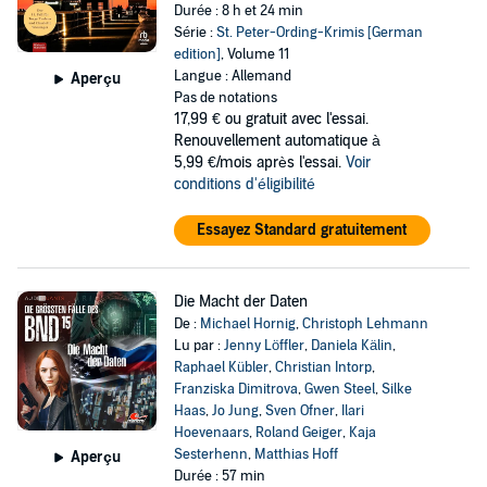
Durée : 8 h et 24 min
Série :
St. Peter-Ording-Krimis [German
edition]
, Volume 11
Langue : Allemand
Aperçu
Pas de notations
17,99 €
ou gratuit avec l'essai.
Renouvellement automatique à
5,99 €/mois après l'essai.
Voir
conditions d'éligibilité
Essayez Standard gratuitement
Die Macht der Daten
De :
Michael Hornig
,
Christoph Lehmann
Lu par :
Jenny Löffler
,
Daniela Kälin
,
Raphael Kübler
,
Christian Intorp
,
Franziska Dimitrova
,
Gwen Steel
,
Silke
Haas
,
Jo Jung
,
Sven Ofner
,
Ilari
Hoevenaars
,
Roland Geiger
,
Kaja
Sesterhenn
,
Matthias Hoff
Aperçu
Durée : 57 min