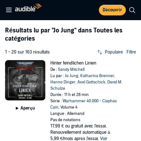
Découvrir
Résultats lu par
"Jo Jung"
dans Toutes les
catégories
1 - 20 sur 163 résultats
Populaire
Filtre
Hinter feindlichen Linien
De :
Sandy Mitchell
Lu par :
Jo Jung
,
Katharina Brenner
,
Hanno Dinger
,
Axel Gottschick
,
David M.
Schulze
Durée : 11 h et 28 min
Série :
Warhammer 40.000 - Ciaphas
Cain
, Volume 4
Aperçu
Langue : Allemand
Pas de notations
17,99 €
ou gratuit avec l'essai.
Renouvellement automatique à
5,99 €/mois après l'essai.
Voir