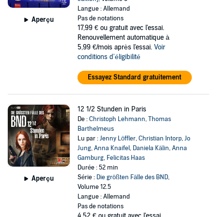
Langue : Allemand
Pas de notations
Aperçu
17,99 €
ou gratuit avec l'essai.
Renouvellement automatique à
5,99 €/mois après l'essai.
Voir
conditions d'éligibilité
Essayez Standard gratuitement
12 1/2 Stunden in Paris
De :
Christoph Lehmann
,
Thomas
Barthelmeus
Lu par :
Jenny Löffler
,
Christian Intorp
,
Jo
Jung
,
Anna Knaifel
,
Daniela Kälin
,
Anna
Gamburg
,
Felicitas Haas
Durée : 52 min
Série :
Die größten Fälle des BND
,
Aperçu
Volume 12.5
Langue : Allemand
Pas de notations
4,52 €
ou gratuit avec l'essai.