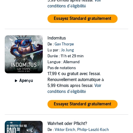
5,99 €/mois après l'essai.
Voir
conditions d'éligibilité
Essayez Standard gratuitement
Indomitus
De :
Gav Thorpe
Lu par :
Jo Jung
Durée : 11 h et 29 min
Langue : Allemand
Pas de notations
17,99 €
ou gratuit avec l'essai.
Renouvellement automatique à
Aperçu
5,99 €/mois après l'essai.
Voir
conditions d'éligibilité
Essayez Standard gratuitement
Wahrheit oder Pflicht?
De :
Viktor Eirich
,
Philip-Laszló Koch