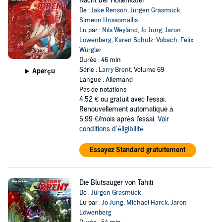
Nacht der Höllenkäfer
De :
Jake Renson
,
Jürgen Grasmück
,
Simeon Hrissomallis
Lu par :
Nils Weyland
,
Jo Jung
,
Jaron
Löwenberg
,
Karen Schulz-Vobach
,
Felix
Würgler
Durée : 46 min
Série :
Larry Brent
, Volume 69
Aperçu
Langue : Allemand
Pas de notations
4,52 €
ou gratuit avec l'essai.
Renouvellement automatique à
5,99 €/mois après l'essai.
Voir
conditions d'éligibilité
Essayez Standard gratuitement
Die Blutsauger von Tahiti
De :
Jürgen Grasmück
Lu par :
Jo Jung
,
Michael Harck
,
Jaron
Löwenberg