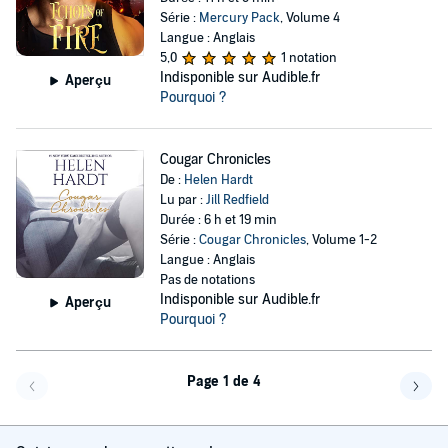
Série :
Mercury Pack
, Volume 4
Langue : Anglais
5,0
1 notation
Indisponible sur Audible.fr
Aperçu
Pourquoi ?
Cougar Chronicles
De :
Helen Hardt
Lu par :
Jill Redfield
Durée : 6 h et 19 min
Série :
Cougar Chronicles
, Volume 1-2
Langue : Anglais
Pas de notations
Indisponible sur Audible.fr
Aperçu
Pourquoi ?
Page 1 de 4
Page précédente
Page 