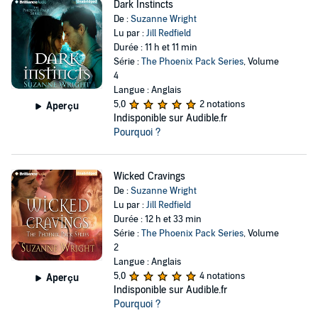
Dark Instincts
De :
Suzanne Wright
Lu par :
Jill Redfield
Durée : 11 h et 11 min
Série :
The Phoenix Pack Series
, Volume
4
Langue : Anglais
5,0
2 notations
Aperçu
Indisponible sur Audible.fr
Pourquoi ?
Wicked Cravings
De :
Suzanne Wright
Lu par :
Jill Redfield
Durée : 12 h et 33 min
Série :
The Phoenix Pack Series
, Volume
2
Langue : Anglais
5,0
4 notations
Aperçu
Indisponible sur Audible.fr
Pourquoi ?