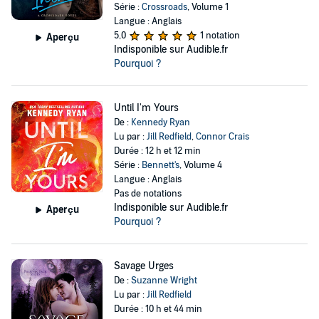
Série :
Crossroads
, Volume 1
Langue : Anglais
5,0
1 notation
Aperçu
Indisponible sur Audible.fr
Pourquoi ?
Until I'm Yours
De :
Kennedy Ryan
Lu par :
Jill Redfield
,
Connor Crais
Durée : 12 h et 12 min
Série :
Bennett's
, Volume 4
Langue : Anglais
Pas de notations
Indisponible sur Audible.fr
Aperçu
Pourquoi ?
Savage Urges
De :
Suzanne Wright
Lu par :
Jill Redfield
Durée : 10 h et 44 min