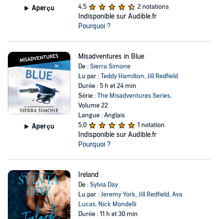
4,5
2 notations
Aperçu
Indisponible sur Audible.fr
Pourquoi ?
Misadventures in Blue
De :
Sierra Simone
Lu par :
Teddy Hamilton
,
Jill Redfield
Durée : 5 h et 24 min
Série :
The Misadventures Series
,
Volume 22
Langue : Anglais
5,0
1 notation
Aperçu
Indisponible sur Audible.fr
Pourquoi ?
Ireland
De :
Sylvia Day
Lu par :
Jeremy York
,
Jill Redfield
,
Ava
Lucas
,
Nick Mondelli
Durée : 11 h et 30 min