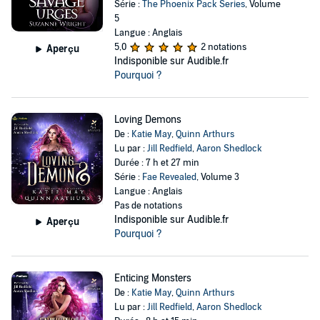
Série :
The Phoenix Pack Series
, Volume
5
Langue : Anglais
5,0
2 notations
Aperçu
Indisponible sur Audible.fr
Pourquoi ?
Loving Demons
De :
Katie May
,
Quinn Arthurs
Lu par :
Jill Redfield
,
Aaron Shedlock
Durée : 7 h et 27 min
Série :
Fae Revealed
, Volume 3
Langue : Anglais
Pas de notations
Indisponible sur Audible.fr
Aperçu
Pourquoi ?
Enticing Monsters
De :
Katie May
,
Quinn Arthurs
Lu par :
Jill Redfield
,
Aaron Shedlock