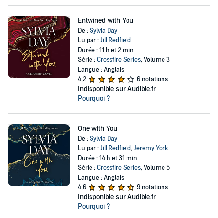
Entwined with You
De :
Sylvia Day
Lu par :
Jill Redfield
Durée : 11 h et 2 min
Série :
Crossfire Series
, Volume 3
Langue : Anglais
4,2
6 notations
Indisponible sur Audible.fr
Pourquoi ?
One with You
De :
Sylvia Day
Lu par :
Jill Redfield
,
Jeremy York
Durée : 14 h et 31 min
Série :
Crossfire Series
, Volume 5
Langue : Anglais
4,6
9 notations
Indisponible sur Audible.fr
Pourquoi ?