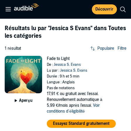
Découvrir
Résultats lu par
"Jessica S Evans"
dans Toutes
les catégories
1 résultat
Populaire
Filtre
Fade to Light
De :
Jessica S. Evans
Lu par :
Jessica S. Evans
Durée : 9 h et 5 min
Langue : Anglais
Pas de notations
17,91 €
ou gratuit avec l'essai.
Renouvellement automatique à
Aperçu
5,99 €/mois après l'essai.
Voir
conditions d'éligibilité
Essayez Standard gratuitement