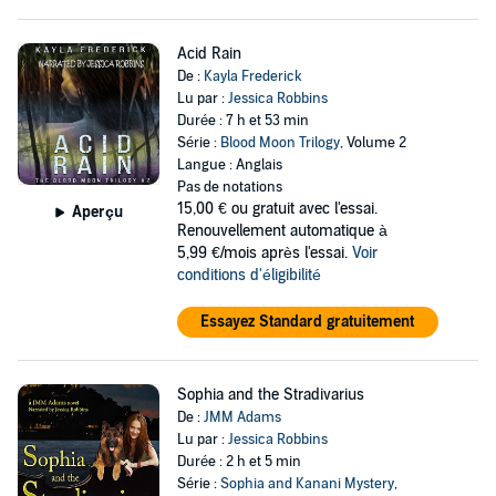
Acid Rain
De :
Kayla Frederick
Lu par :
Jessica Robbins
Durée : 7 h et 53 min
Série :
Blood Moon Trilogy
, Volume 2
Langue : Anglais
Pas de notations
15,00 €
ou gratuit avec l'essai.
Aperçu
Renouvellement automatique à
5,99 €/mois après l'essai.
Voir
conditions d'éligibilité
Essayez Standard gratuitement
Sophia and the Stradivarius
De :
JMM Adams
Lu par :
Jessica Robbins
Durée : 2 h et 5 min
Série :
Sophia and Kanani Mystery
,