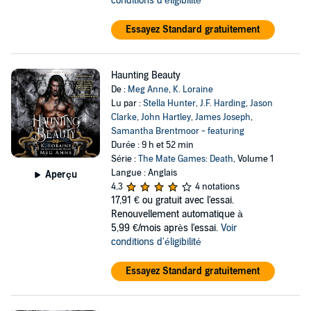
conditions d'éligibilité
Essayez Standard gratuitement
Haunting Beauty
De :
Meg Anne
,
K. Loraine
Lu par :
Stella Hunter
,
J.F. Harding
,
Jason
Clarke
,
John Hartley
,
James Joseph
,
Samantha Brentmoor - featuring
Durée : 9 h et 52 min
Série :
The Mate Games: Death
, Volume 1
Langue : Anglais
Aperçu
4,3
4 notations
17,91 €
ou gratuit avec l'essai.
Renouvellement automatique à
5,99 €/mois après l'essai.
Voir
conditions d'éligibilité
Essayez Standard gratuitement