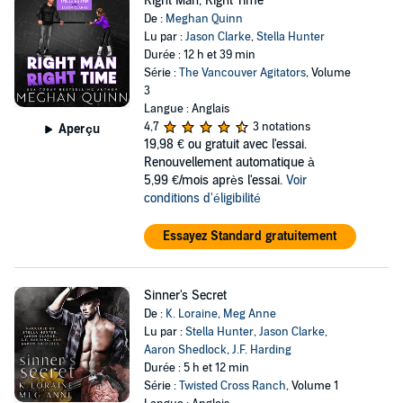
Right Man, Right Time
De :
Meghan Quinn
Lu par :
Jason Clarke
,
Stella Hunter
Durée : 12 h et 39 min
Série :
The Vancouver Agitators
, Volume
3
Langue : Anglais
4,7
3 notations
Aperçu
19,98 €
ou gratuit avec l'essai.
Renouvellement automatique à
5,99 €/mois après l'essai.
Voir
conditions d'éligibilité
Essayez Standard gratuitement
Sinner's Secret
De :
K. Loraine
,
Meg Anne
Lu par :
Stella Hunter
,
Jason Clarke
,
Aaron Shedlock
,
J.F. Harding
Durée : 5 h et 12 min
Série :
Twisted Cross Ranch
, Volume 1