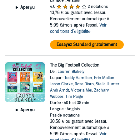
Langue : Anglais
4,0
2 notations
Aperçu
13,76 €
ou gratuit avec l'essai.
Renouvellement automatique à
5,99 €/mois après l'essai.
Voir
conditions d'éligibilité
Essayez Standard gratuitement
The Big Football Collection
De :
Lauren Blakely
Lu par :
Teddy Hamilton
,
Erin Mallon
,
Jason Clarke
,
Rose Dioro
,
Stella Hunter
,
Andi Arndt
,
Victoria Mei
,
Zachary
Webber
,
Tim Paige
Durée : 40 h et 38 min
Langue : Anglais
Aperçu
Pas de notations
30,58 €
ou gratuit avec l'essai.
Renouvellement automatique à
5,99 €/mois après l'essai.
Voir