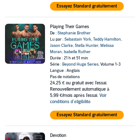
Essayez Standard gratuitement
Playing Their Games
De :
Stephanie Brother
Lu par :
Sebastain York
,
Teddy Hamilton
,
Jason Clarke
,
Stella Hunter
,
Melissa
Moran
,
Isabelle Ruther
Durée : 21 h et 51 min
Série :
Beyond Huge Series
, Volume 1-3
Langue : Anglais
Pas de notations
24,25 €
ou gratuit avec l'essai.
Renouvellement automatique à
5,99 €/mois après l'essai.
Voir
conditions d'éligibilité
Essayez Standard gratuitement
Devotion