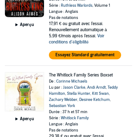
Série :
Ruthless Warlords
, Volume 1
Langue : Anglais
Pas de notations
17,91 €
ou gratuit avec l'essai.
Aperçu
Renouvellement automatique à
5,99 €/mois après l'essai.
Voir
conditions d'éligibilité
Essayez Standard gratuitement
The Whitlock Family Series Boxset
De :
Corinne Michaels
Lu par :
Jason Clarke
,
Andi Arndt
,
Teddy
Hamilton
,
Stella Hunter
,
Kitt Swan
,
Zachary Webber
,
Desiree Ketchum
,
Sebastian York
Durée : 37 h et 57 min
Série :
Whitlock Family
Aperçu
Langue : Anglais
Pas de notations
29,38 €
ou gratuit avec l'essai.