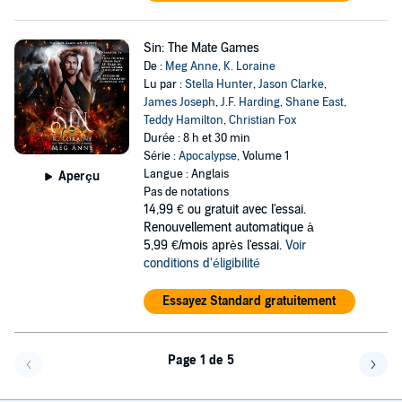
Sin: The Mate Games
De :
Meg Anne
,
K. Loraine
Lu par :
Stella Hunter
,
Jason Clarke
,
James Joseph
,
J.F. Harding
,
Shane East
,
Teddy Hamilton
,
Christian Fox
Durée : 8 h et 30 min
Série :
Apocalypse
, Volume 1
Langue : Anglais
Aperçu
Pas de notations
14,99 €
ou gratuit avec l'essai.
Renouvellement automatique à
5,99 €/mois après l'essai.
Voir
conditions d'éligibilité
Essayez Standard gratuitement
Page 1 de 5
Page précédente
Page 