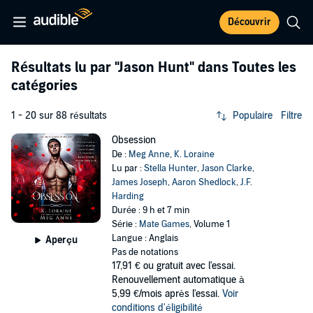
Découvrir
Résultats lu par
"Jason Hunt"
dans Toutes les
catégories
1 - 20 sur 88 résultats
Populaire
Filtre
Obsession
De :
Meg Anne
,
K. Loraine
Lu par :
Stella Hunter
,
Jason Clarke
,
James Joseph
,
Aaron Shedlock
,
J.F.
Harding
Durée : 9 h et 7 min
Série :
Mate Games
, Volume 1
Langue : Anglais
Aperçu
Pas de notations
17,91 €
ou gratuit avec l'essai.
Renouvellement automatique à
5,99 €/mois après l'essai.
Voir
conditions d'éligibilité