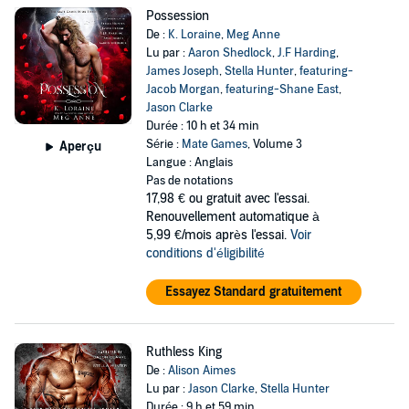
Possession
De :
K. Loraine
,
Meg Anne
Lu par :
Aaron Shedlock
,
J.F Harding
,
James Joseph
,
Stella Hunter
,
featuring-
Jacob Morgan
,
featuring-Shane East
,
Jason Clarke
Durée : 10 h et 34 min
Série :
Mate Games
, Volume 3
Aperçu
Langue : Anglais
Pas de notations
17,98 €
ou gratuit avec l'essai.
Renouvellement automatique à
5,99 €/mois après l'essai.
Voir
conditions d'éligibilité
Essayez Standard gratuitement
Ruthless King
De :
Alison Aimes
Lu par :
Jason Clarke
,
Stella Hunter
Durée : 9 h et 59 min