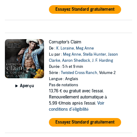
Essayez Standard gratuitement
Corruptor's Claim
De :
K. Loraine
,
Meg Anne
Lu par :
Meg Anne
,
Stella Hunter
,
Jason
Clarke
,
Aaron Shedlock
,
J. F. Harding
Durée : 5 h et 9 min
Série :
Twisted Cross Ranch
, Volume 2
Langue : Anglais
Pas de notations
Aperçu
13,76 €
ou gratuit avec l'essai.
Renouvellement automatique à
5,99 €/mois après l'essai.
Voir
conditions d'éligibilité
Essayez Standard gratuitement