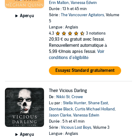
Erin Mallon
,
Vanessa Edwin
Durée : 13 h et 45 min
Série :
The Vancouver Agitators
, Volume
Aperçu
5
Langue : Anglais
4,3
3 notations
20,93 €
ou gratuit avec l'essai.
Renouvellement automatique à
5,99 €/mois après l'essai.
Voir
conditions d'éligibilité
Essayez Standard gratuitement
Their Vicious Darling
De :
Nikki St. Crowe
Lu par :
Stella Hunter
,
Shane East
,
Diontae Black
,
Curtis Michael Holland
,
Jason Clarke
,
Vanessa Edwin
Durée : 5 h et 41 min
Série :
Vicious Lost Boys
, Volume 3
Langue : Anglais
Aperçu