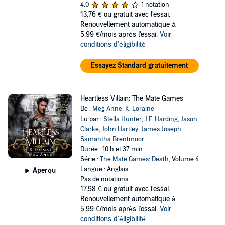
4,0
1 notation
13,76 €
ou gratuit avec l'essai.
Renouvellement automatique à
5,99 €/mois après l'essai.
Voir
conditions d'éligibilité
Essayez Standard gratuitement
Heartless Villain: The Mate Games
De :
Meg Anne
,
K. Loraine
Lu par :
Stella Hunter
,
J.F. Harding
,
Jason
Clarke
,
John Hartley
,
James Joseph
,
Samantha Brentmoor
Durée : 10 h et 37 min
Série :
The Mate Games: Death
, Volume 4
Langue : Anglais
Aperçu
Pas de notations
17,98 €
ou gratuit avec l'essai.
Renouvellement automatique à
5,99 €/mois après l'essai.
Voir
conditions d'éligibilité