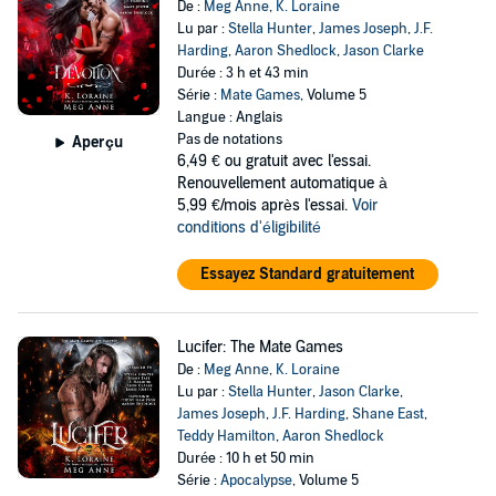
De :
Meg Anne
,
K. Loraine
Lu par :
Stella Hunter
,
James Joseph
,
J.F.
Harding
,
Aaron Shedlock
,
Jason Clarke
Durée : 3 h et 43 min
Série :
Mate Games
, Volume 5
Langue : Anglais
Pas de notations
Aperçu
6,49 €
ou gratuit avec l'essai.
Renouvellement automatique à
5,99 €/mois après l'essai.
Voir
conditions d'éligibilité
Essayez Standard gratuitement
Lucifer: The Mate Games
De :
Meg Anne
,
K. Loraine
Lu par :
Stella Hunter
,
Jason Clarke
,
James Joseph
,
J.F. Harding
,
Shane East
,
Teddy Hamilton
,
Aaron Shedlock
Durée : 10 h et 50 min
Série :
Apocalypse
, Volume 5