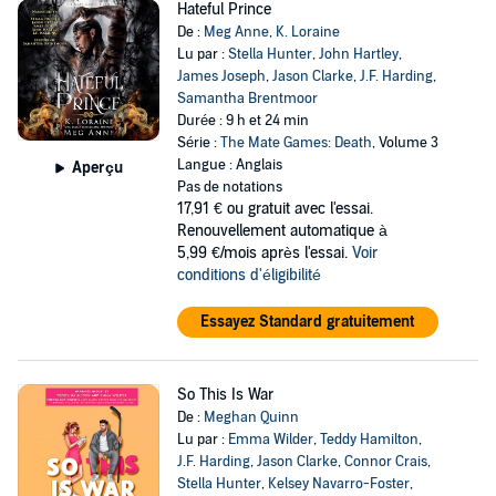
Hateful Prince
De :
Meg Anne
,
K. Loraine
Lu par :
Stella Hunter
,
John Hartley
,
James Joseph
,
Jason Clarke
,
J.F. Harding
,
Samantha Brentmoor
Durée : 9 h et 24 min
Série :
The Mate Games: Death
, Volume 3
Langue : Anglais
Aperçu
Pas de notations
17,91 €
ou gratuit avec l'essai.
Renouvellement automatique à
5,99 €/mois après l'essai.
Voir
conditions d'éligibilité
Essayez Standard gratuitement
So This Is War
De :
Meghan Quinn
Lu par :
Emma Wilder
,
Teddy Hamilton
,
J.F. Harding
,
Jason Clarke
,
Connor Crais
,
Stella Hunter
,
Kelsey Navarro-Foster
,