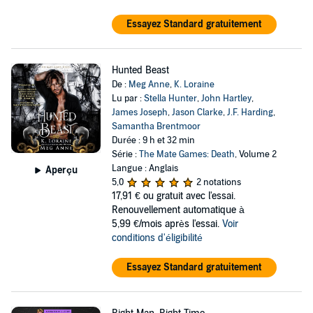
Essayez Standard gratuitement
Hunted Beast
De :
Meg Anne
,
K. Loraine
Lu par :
Stella Hunter
,
John Hartley
,
James Joseph
,
Jason Clarke
,
J.F. Harding
,
Samantha Brentmoor
Durée : 9 h et 32 min
Série :
The Mate Games: Death
, Volume 2
Langue : Anglais
Aperçu
5,0
2 notations
17,91 €
ou gratuit avec l'essai.
Renouvellement automatique à
5,99 €/mois après l'essai.
Voir
conditions d'éligibilité
Essayez Standard gratuitement