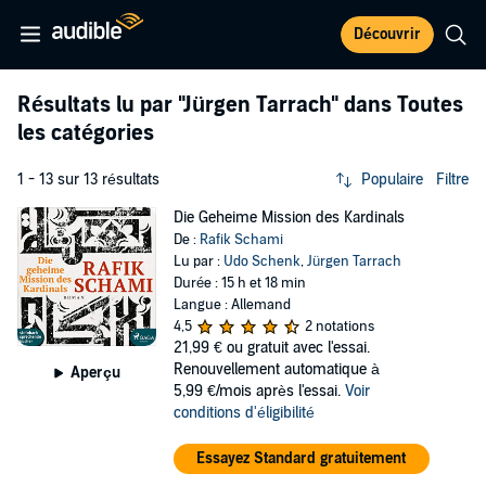
Découvrir
Résultats lu par
"Jürgen Tarrach"
dans Toutes
les catégories
1 - 13 sur 13 résultats
Populaire
Filtre
Die Geheime Mission des Kardinals
De :
Rafik Schami
Lu par :
Udo Schenk
,
Jürgen Tarrach
Durée : 15 h et 18 min
Langue : Allemand
4,5
2 notations
21,99 €
ou gratuit avec l'essai.
Renouvellement automatique à
Aperçu
5,99 €/mois après l'essai.
Voir
conditions d'éligibilité
Essayez Standard gratuitement