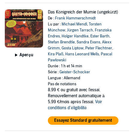
Das Königreich der Mumie (ungekürzt)
De :
Frank Hammerschmidt
Lu par :
Michael Mendl
,
Torsten
Münchow
,
Jürgen Tarrach
,
Franziska
Endres
,
Holger Handtke
,
Ester Barth
,
Stefan Brendtle
,
Sandra Evans
,
Alexx
Grimm
,
Gosta Liptow
,
Peter Flechtner
,
Kira Plaß
,
Hans Leonard Wells
,
Pascal
Aperçu
Pawlowski
Durée : 1 h et 14 min
Série :
Geister-Schocker
Langue : Allemand
Pas de notations
8,99 €
ou gratuit avec l'essai.
Renouvellement automatique à
5,99 €/mois après l'essai.
Voir
conditions d'éligibilité
Essayez Standard gratuitement