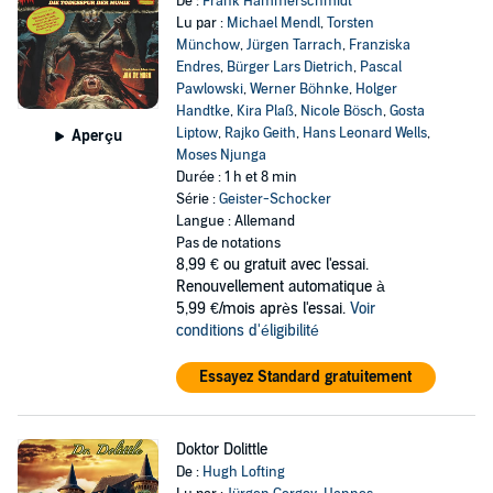
De :
Frank Hammerschmidt
Lu par :
Michael Mendl
,
Torsten
Münchow
,
Jürgen Tarrach
,
Franziska
Endres
,
Bürger Lars Dietrich
,
Pascal
Pawlowski
,
Werner Böhnke
,
Holger
Handtke
,
Kira Plaß
,
Nicole Bösch
,
Gosta
Liptow
,
Rajko Geith
,
Hans Leonard Wells
,
Aperçu
Moses Njunga
Durée : 1 h et 8 min
Série :
Geister-Schocker
Langue : Allemand
Pas de notations
8,99 €
ou gratuit avec l'essai.
Renouvellement automatique à
5,99 €/mois après l'essai.
Voir
conditions d'éligibilité
Essayez Standard gratuitement
Doktor Dolittle
De :
Hugh Lofting