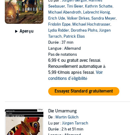
Lu par :
Jürgen Gergov
,
Hannes
Seebauer
,
Tini Beier
,
Kathrin Schatte
,
Michael Abendroth
,
Lebrecht Honig
,
Erich Ude
,
Volker Dirkes
,
Sandra Meyer
,
Fridolin Eppe
,
Michael Hochstrasser
,
Lydia Ridder
,
Dorothea Plohs
,
Jürgen
Aperçu
Tarrach
,
Patrick Elias
Durée : 37 min
Langue : Allemand
Pas de notations
6,99 €
ou gratuit avec l'essai.
Renouvellement automatique à
5,99 €/mois après l'essai.
Voir
conditions d'éligibilité
Essayez Standard gratuitement
Die Umarmung
De :
Martin Gülich
Lu par :
Jürgen Tarrach
Durée : 2 h et 51 min