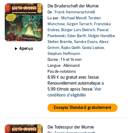
Die Bruderschaft der Mumie
De :
Frank Hammerschmidt
Lu par :
Michael Mendl
,
Torsten
Münchow
,
Jürgen Tarrach
,
Franziska
Endres
,
Bürger Lars Dietrich
,
Pascal
Pawlowski
,
Ester Barth
,
Holger Handtke
,
Stefan Brentle
,
Sandra Evans
,
Alexx
Grimm
,
Rajko Geith
,
Gosta Liptow
,
Aperçu
Stephan Hoffmann
Durée : 1 h et 14 min
Langue : Allemand
Pas de notations
8,99 €
ou gratuit avec l'essai.
Renouvellement automatique à
5,99 €/mois après l'essai.
Voir
conditions d'éligibilité
Essayez Standard gratuitement
Die Todesspur der Mumie