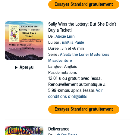
Essayez Standard gratuitement
Sally Wins the Lottery: But She Didn't
Buy a Ticket!
De :
Alexie Linn
Lu par :
ishKiia Paige
Durée : 3 h et 46 min
Série :
A Sally the Loner Mysterious
Misadventure
Langue : Anglais
Aperçu
Pas de notations
12,01 €
ou gratuit avec l'essai.
Renouvellement automatique à
5,99 €/mois après l'essai.
Voir
conditions d'éligibilité
Essayez Standard gratuitement
Deliverance