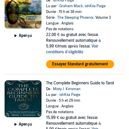
De :
ishKiia Paige
Lu par :
Graham Mack
,
ishKiia Paige
Durée : 15 h et 38 min
Série :
The Sleeping Phoenix
, Volume 3
Langue : Anglais
Pas de notations
22,00 €
ou gratuit avec l'essai.
Aperçu
Renouvellement automatique à
5,99 €/mois après l'essai.
Voir
conditions d'éligibilité
Essayez Standard gratuitement
The Complete Beginners Guide to Tarot
De :
Misty J. Kinsman
Lu par :
ishKiia Paige
Durée : 5 h et 29 min
Langue : Anglais
Pas de notations
15,99 €
ou gratuit avec l'essai.
Renouvellement automatique à
Aperçu