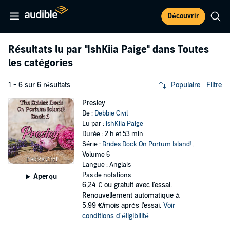
Découvrir
Résultats lu par
"IshKiia Paige"
dans Toutes
les catégories
1 - 6 sur 6 résultats
Populaire
Filtre
Presley
De :
Debbie Civil
Lu par :
ishKiia Paige
Durée : 2 h et 53 min
Série :
Brides Dock On Portum Island!
,
Volume 6
Langue : Anglais
Pas de notations
Aperçu
6,24 €
ou gratuit avec l'essai.
Renouvellement automatique à
5,99 €/mois après l'essai.
Voir
conditions d'éligibilité