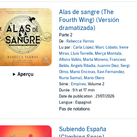
Alas de sangre (The
Fourth Wing) (Versión
dramatizada)
Parte 2
De :
Rebecca Yarros
Lu par :
Carla López
,
Marc Lobato
,
Irene
Miras
,
Lluis Torrelle
,
Merçe Montala
,
Alfons Vallés
,
Marta Moreno
,
Francesc
Belda
,
Angels Ribalta
,
Juanmi Diez
,
Sergi
Olmo
,
Mario Encinas
,
Xavi Fernandez
,
Aperçu
Nuria Samsó
,
Mario Otero
Série :
Empíreo
, Volume 2
Durée : 9 h et 17 min
Date de publication : 21/07/2026
Langue : Espagnol
Pas de notations
Subiendo España