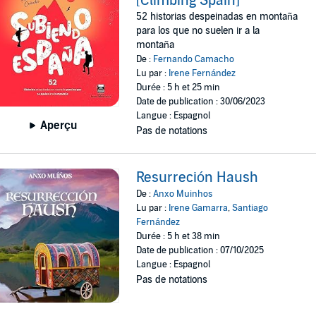
[Climbing Spain]
52 historias despeinadas en montaña
para los que no suelen ir a la
montaña
De :
Fernando Camacho
Lu par :
Irene Fernández
Durée : 5 h et 25 min
Date de publication : 30/06/2023
Langue : Espagnol
Aperçu
Pas de notations
Resurreción Haush
De :
Anxo Muinhos
Lu par :
Irene Gamarra
,
Santiago
Fernández
Durée : 5 h et 38 min
Date de publication : 07/10/2025
Langue : Espagnol
Pas de notations