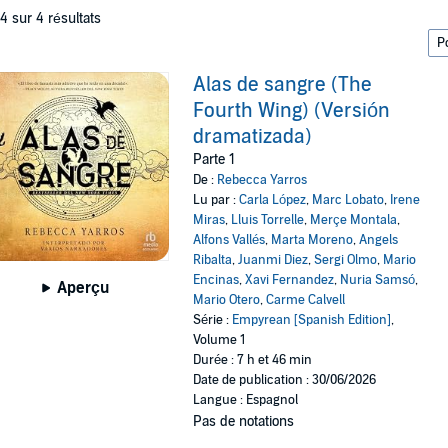
 4 sur 4 résultats
Alas de sangre (The
Fourth Wing) (Versión
dramatizada)
Parte 1
De :
Rebecca Yarros
Lu par :
Carla López
,
Marc Lobato
,
Irene
Miras
,
Lluis Torrelle
,
Merçe Montala
,
Alfons Vallés
,
Marta Moreno
,
Angels
Ribalta
,
Juanmi Diez
,
Sergi Olmo
,
Mario
Encinas
,
Xavi Fernandez
,
Nuria Samsó
,
Aperçu
Mario Otero
,
Carme Calvell
Série :
Empyrean [Spanish Edition]
,
Volume 1
Durée : 7 h et 46 min
Date de publication : 30/06/2026
Langue : Espagnol
Pas de notations