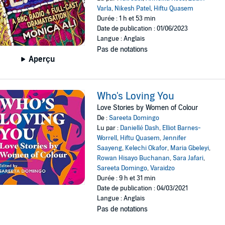
Varla
,
Nikesh Patel
,
Hiftu Quasem
Durée : 1 h et 53 min
Date de publication : 01/06/2023
Langue : Anglais
Pas de notations
Aperçu
Who's Loving You
Love Stories by Women of Colour
De :
Sareeta Domingo
Lu par :
Daniellé Dash
,
Elliot Barnes-
Worrell
,
Hiftu Quasem
,
Jennifer
Saayeng
,
Kelechi Okafor
,
Maria Gbeleyi
,
Rowan Hisayo Buchanan
,
Sara Jafari
,
Sareeta Domingo
,
Varaidzo
Durée : 9 h et 31 min
Date de publication : 04/03/2021
Langue : Anglais
Pas de notations