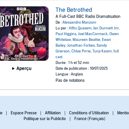
The Betrothed
A Full-Cast BBC Radio Dramatisation
De :
Alessandro Manzoni
Lu par :
Hiftu Quasem
,
Ian Dunnett Jnr
,
Paul Higgins
,
Joel MacCormack
,
Owen
Whitelaw
,
Maureen Beattie
,
Ewan
Bailey
,
Jonathan Forbes
,
Sandy
Grierson
,
Chloe Pirrie
,
Tunji Kasim
,
full
cast
Durée : 1 h et 52 min
Aperçu
Date de publication : 10/07/2025
Langue : Anglais
Pas de notations
le
Espace Presse
Affiliation
Conditions d'Utilisation
Mentio
Politique sur la Publicité
France (Français)