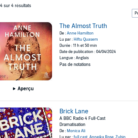
 4 sur 4 résultats
The Almost Truth
De :
Anne Hamilton
Lu par :
Hiftu Quasem
Durée : 11 h et 50 min
Date de publication : 04/04/2024
Langue : Anglais
Pas de notations
Aperçu
Brick Lane
A BBC Radio 4 Full-Cast
Dramatisation
De :
Monica Ali
Lu par :
full cast
,
Anneika Rose
,
Zubin