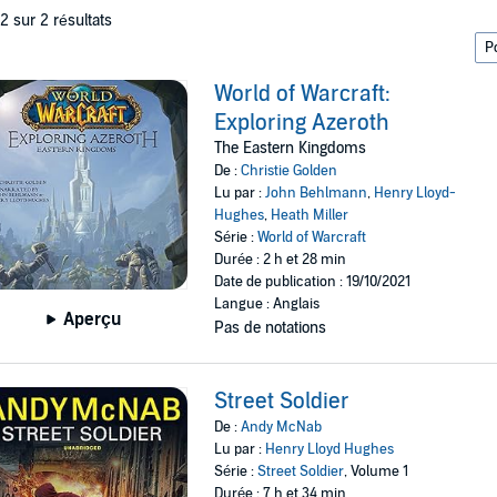
 2 sur 2 résultats
World of Warcraft:
Exploring Azeroth
The Eastern Kingdoms
De :
Christie Golden
Lu par :
John Behlmann
,
Henry Lloyd-
Hughes
,
Heath Miller
Série :
World of Warcraft
Durée : 2 h et 28 min
Date de publication : 19/10/2021
Langue : Anglais
Aperçu
Pas de notations
Street Soldier
De :
Andy McNab
Lu par :
Henry Lloyd Hughes
Série :
Street Soldier
, Volume 1
Durée : 7 h et 34 min