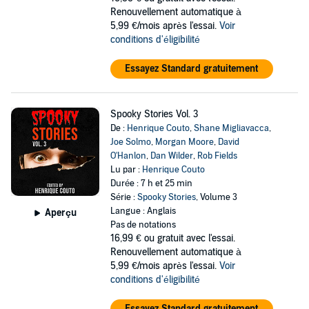
Renouvellement automatique à
5,99 €/mois après l'essai.
Voir
conditions d'éligibilité
Essayez Standard gratuitement
Spooky Stories Vol. 3
De :
Henrique Couto
,
Shane Migliavacca
,
Joe Solmo
,
Morgan Moore
,
David
O'Hanlon
,
Dan Wilder
,
Rob Fields
Lu par :
Henrique Couto
Durée : 7 h et 25 min
Série :
Spooky Stories
, Volume 3
Langue : Anglais
Aperçu
Pas de notations
16,99 €
ou gratuit avec l'essai.
Renouvellement automatique à
5,99 €/mois après l'essai.
Voir
conditions d'éligibilité
Essayez Standard gratuitement