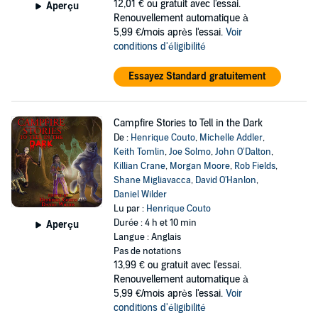
12,01 €
ou gratuit avec l'essai.
Aperçu
Renouvellement automatique à
5,99 €/mois après l'essai.
Voir
conditions d'éligibilité
Essayez Standard gratuitement
Campfire Stories to Tell in the Dark
De :
Henrique Couto
,
Michelle Addler
,
Keith Tomlin
,
Joe Solmo
,
John O’Dalton
,
Killian Crane
,
Morgan Moore
,
Rob Fields
,
Shane Migliavacca
,
David O'Hanlon
,
Daniel Wilder
Lu par :
Henrique Couto
Durée : 4 h et 10 min
Aperçu
Langue : Anglais
Pas de notations
13,99 €
ou gratuit avec l'essai.
Renouvellement automatique à
5,99 €/mois après l'essai.
Voir
conditions d'éligibilité