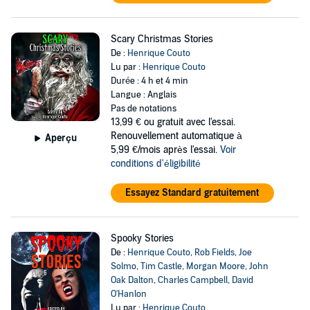
Scary Christmas Stories
De :
Henrique Couto
Lu par :
Henrique Couto
Durée : 4 h et 4 min
Langue : Anglais
Pas de notations
13,99 €
ou gratuit avec l'essai.
Renouvellement automatique à
Aperçu
5,99 €/mois après l'essai.
Voir
conditions d'éligibilité
Essayez Standard gratuitement
Spooky Stories
De :
Henrique Couto
,
Rob Fields
,
Joe
Solmo
,
Tim Castle
,
Morgan Moore
,
John
Oak Dalton
,
Charles Campbell
,
David
O'Hanlon
Lu par :
Henrique Couto