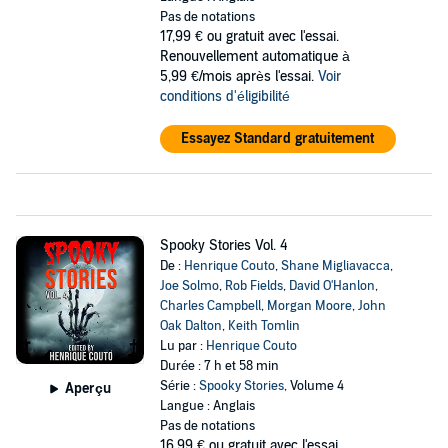
Pas de notations
17,99 €
ou gratuit avec l'essai.
Renouvellement automatique à
5,99 €/mois après l'essai.
Voir
conditions d'éligibilité
Essayez Standard gratuitement
Spooky Stories Vol. 4
De :
Henrique Couto
,
Shane Migliavacca
,
Joe Solmo
,
Rob Fields
,
David O'Hanlon
,
Charles Campbell
,
Morgan Moore
,
John
Oak Dalton
,
Keith Tomlin
Lu par :
Henrique Couto
Durée : 7 h et 58 min
Série :
Spooky Stories
, Volume 4
Aperçu
Langue : Anglais
Pas de notations
16,99 €
ou gratuit avec l'essai.