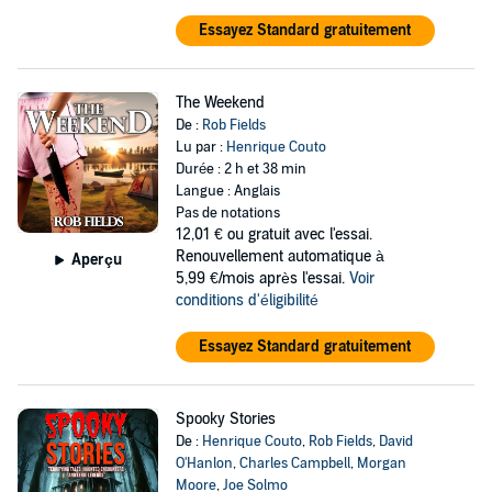
Essayez Standard gratuitement
The Weekend
De :
Rob Fields
Lu par :
Henrique Couto
Durée : 2 h et 38 min
Langue : Anglais
Pas de notations
12,01 €
ou gratuit avec l'essai.
Renouvellement automatique à
Aperçu
5,99 €/mois après l'essai.
Voir
conditions d'éligibilité
Essayez Standard gratuitement
Spooky Stories
De :
Henrique Couto
,
Rob Fields
,
David
O'Hanlon
,
Charles Campbell
,
Morgan
Moore
,
Joe Solmo