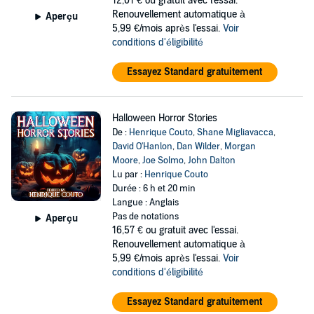
12,01 €
ou gratuit avec l'essai.
Renouvellement automatique à
Aperçu
5,99 €/mois après l'essai.
Voir
conditions d'éligibilité
Essayez Standard gratuitement
Halloween Horror Stories
De :
Henrique Couto
,
Shane Migliavacca
,
David O'Hanlon
,
Dan Wilder
,
Morgan
Moore
,
Joe Solmo
,
John Dalton
Lu par :
Henrique Couto
Durée : 6 h et 20 min
Langue : Anglais
Pas de notations
Aperçu
16,57 €
ou gratuit avec l'essai.
Renouvellement automatique à
5,99 €/mois après l'essai.
Voir
conditions d'éligibilité
Essayez Standard gratuitement