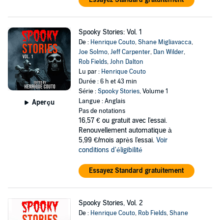
Spooky Stories: Vol. 1
De :
Henrique Couto
,
Shane Migliavacca
,
Joe Solmo
,
Jeff Carpenter
,
Dan Wilder
,
Rob Fields
,
John Dalton
Lu par :
Henrique Couto
Durée : 6 h et 43 min
Série :
Spooky Stories
, Volume 1
Langue : Anglais
Aperçu
Pas de notations
16,57 €
ou gratuit avec l'essai.
Renouvellement automatique à
5,99 €/mois après l'essai.
Voir
conditions d'éligibilité
Essayez Standard gratuitement
Spooky Stories, Vol. 2
De :
Henrique Couto
,
Rob Fields
,
Shane