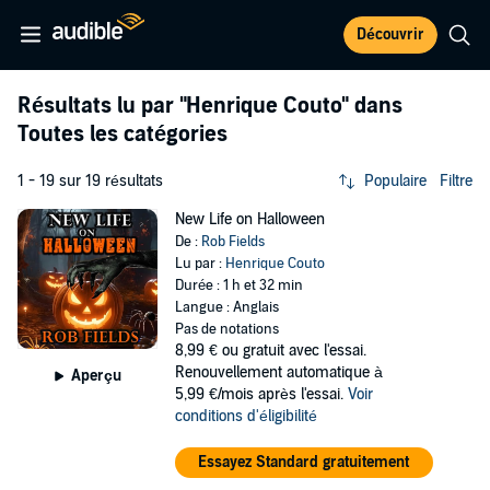
Découvrir
Résultats lu par
"Henrique Couto"
dans
Toutes les catégories
1 - 19 sur 19 résultats
Populaire
Filtre
New Life on Halloween
De :
Rob Fields
Lu par :
Henrique Couto
Durée : 1 h et 32 min
Langue : Anglais
Pas de notations
8,99 €
ou gratuit avec l'essai.
Renouvellement automatique à
Aperçu
5,99 €/mois après l'essai.
Voir
conditions d'éligibilité
Essayez Standard gratuitement